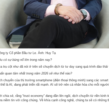
ông ty Cổ phần Đầu tư Le. Ảnh: Huy Tạ
iệu có sự bùng nổ lớn trong năm nay?
Ba trụ cột như đã nói ở trên sẽ chuyển dịch từ tư duy sang quá trình đào thả
ấn quan tâm nhất trong năm 2026 sẽ như thế nào?
ịch chuyển của thị trường smartphone (điện thoại thông minh) sang các smart 
hể là AI, đang phát triển rất mạnh. AI sẽ trở nên cá nhân hóa cho mỗi người,
i chia sẻ, rằng “trust economy” đang dần lên ngôi, dịch chuyển từ nền kinh t
ra niềm tin với công chúng. Về khía cạnh công nghệ, chúng ta sẽ có những tha