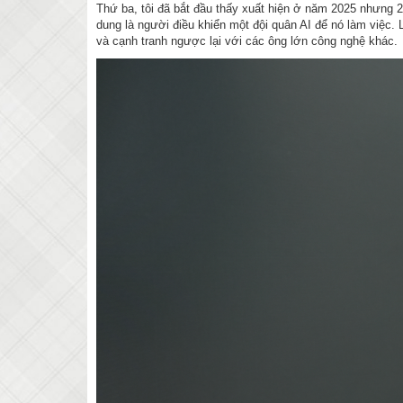
Thứ ba, tôi đã bắt đầu thấy xuất hiện ở năm 2025 nhưng 2
dung là người điều khiển một đội quân AI để nó làm việc. 
và cạnh tranh ngược lại với các ông lớn công nghệ khác.