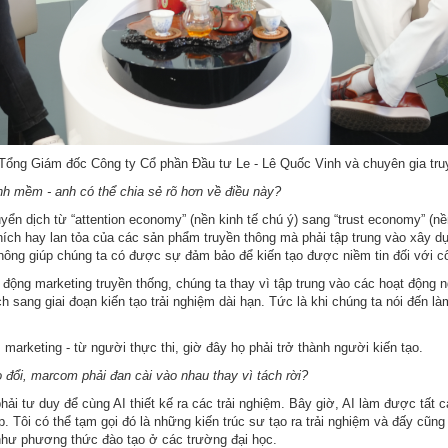
Tổng Giám đốc Công ty Cổ phần Đầu tư Le - Lê Quốc Vinh và chuyên gia tr
h mềm - anh có thể chia sẻ rõ hơn về điều này?
uyển dịch từ “attention economy” (nền kinh tế chú ý) sang “trust economy” (n
ích hay lan tỏa của các sản phẩm truyền thông mà phải tập trung vào xây dựn
thông giúp chúng ta có được sự đảm bảo để kiến tạo được niềm tin đối với 
t động marketing truyền thống, chúng ta thay vì tập trung vào các hoạt động
ch sang giai đoạn kiến tạo trải nghiệm dài hạn. Tức là khi chúng ta nói đến 
marketing - từ người thực thi, giờ đây họ phải trở thành người kiến tạo.
 đổi, marcom phải đan cài vào nhau thay vì tách rời?
hải tư duy để cùng AI thiết kế ra các trải nghiệm. Bây giờ, AI làm được tất
p. Tôi có thể tạm gọi đó là những kiến trúc sư tạo ra trải nghiệm và đấy cũng
như phương thức đào tạo ở các trường đại học.