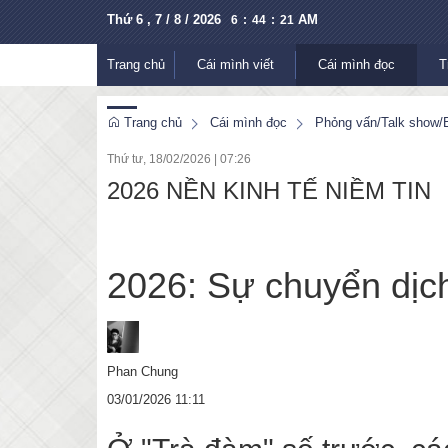
Thứ 6 , 7 / 8 / 2026
AM
6
:
44
:
24
Trang chủ
Cái mình viết
Cái mình đọc
T
Trang chủ
Cái mình đọc
Phỏng vấn/Talk show/B
Thứ tư, 18/02/2026
|
07:26
2026 NỀN KINH TẾ NIỀM TIN
2026: Sự chuyển dịch 
Phan Chung
03/01/2026 11:11