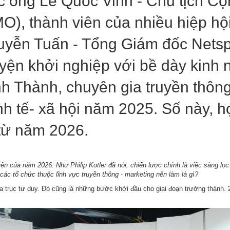
c ông Lê Quốc Vinh - Chủ tịch C
), thành viên của nhiều hiệp hội 
yễn Tuấn - Tổng Giám đốc Netsp
yện khởi nghiệp với bề dày kinh 
h Thành, chuyên gia truyền thôn
nh tế- xã hội năm 2025. Số này, 
 từ năm 2026.
ện của năm 2026. Như Philip Kotler đã nói, chiến lược chính là việc sàng lọ
ác tổ chức thuộc lĩnh vực truyền thông - marketing nên làm là gì?
 ba trục tư duy. Đó cũng là những bước khởi đầu cho giai đoạn trưởng thành