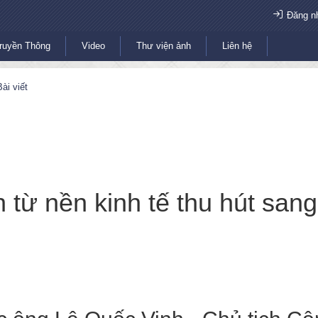
Đăng n
ruyền Thông
Video
Thư viện ảnh
Liên hệ
ài viết
từ nền kinh tế thu hút sang 