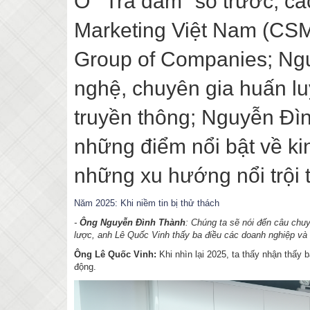
Ở "Trà đàm" số trước, cá
Marketing Việt Nam (CSMO
Group of Companies; Ngu
nghệ, chuyên gia huấn lu
truyền thông; Nguyễn Đìn
những điểm nổi bật về ki
những xu hướng nổi trội
Năm 2025: Khi niềm tin bị thử thách
-
Ông Nguyễn Đình Thành
: Chúng ta sẽ nói đến câu chuy
lược, anh Lê Quốc Vinh thấy ba điều các doanh nghiệp và c
Ông Lê Quốc Vinh:
Khi nhìn lại 2025, ta thấy nhận thấy
động.