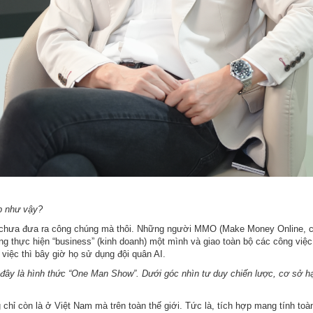
p như vậy?
chưa đưa ra công chúng mà thôi. Những người MMO (Make Money Online, có n
ng thực hiện “business” (kinh doanh) một mình và giao toàn bộ các công việ
m việc thì bây giờ họ sử dụng đội quân AI.
 đây là hình thức “One Man Show”. Dưới góc nhìn tư duy chiến lược, cơ sở hạ
g chỉ còn là ở Việt Nam mà trên toàn thế giới. Tức là, tích hợp mang tính to