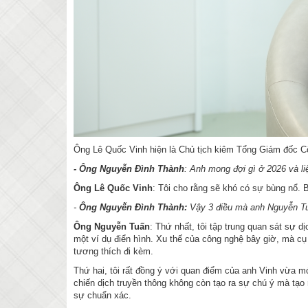
Ông Lê Quốc Vinh hiện là Chủ tịch kiêm Tổng Giám đốc C
- Ông Nguyễn Đình Thành
: Anh mong đợi gì ở 2026 và l
Ông Lê Quốc Vinh
: Tôi cho rằng sẽ khó có sự bùng nổ. 
-
Ông Nguyễn Đình Thành:
Vậy 3 điều mà anh Nguyễn Tu
Ông Nguyễn Tuấn
: Thứ nhất, tôi tập trung quan sát sự d
một ví dụ điển hình. Xu thế của công nghệ bây giờ, mà cụ t
tương thích đi kèm.
Thứ hai, tôi rất đồng ý với quan điểm của anh Vinh vừa mớ
chiến dịch truyền thông không còn tạo ra sự chú ý mà tạo 
sự chuẩn xác.