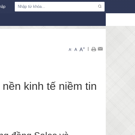
hập
+
|
A
-
A
A
nền kinh tế niềm tin