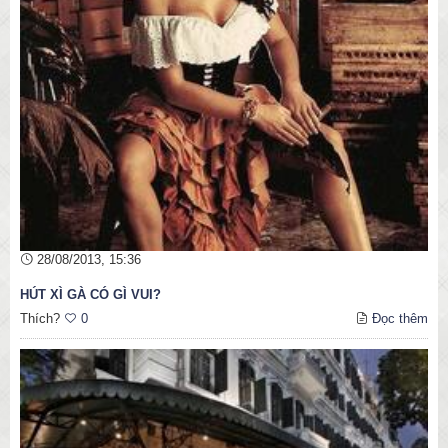
28/08/2013, 15:36
HÚT XÌ GÀ CÓ GÌ VUI?
Thích?
0
Đọc thêm