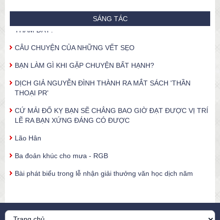
BẠN MUỐN ĐỘT PHÁ ẦM ÀO HAY TỪ TỪ NHƯ MƯA DẦM
SÁNG TÁC
THẤM ĐẤT?
CÂU CHUYỆN CỦA NHỮNG VẾT SẸO
BẠN LÀM GÌ KHI GẶP CHUYỆN BẤT HẠNH?
DỊCH GIẢ NGUYỄN ĐÌNH THÀNH RA MẮT SÁCH 'THẦN
THOẠI PR'
CỨ MẢI ĐỐ KỴ BẠN SẼ CHẲNG BAO GIỜ ĐẠT ĐƯỢC VỊ TRÍ
LẼ RA BẠN XỨNG ĐÁNG CÓ ĐƯỢC
Lão Hân
Ba đoản khúc cho mưa - RGB
Bài phát biểu trong lễ nhận giải thưởng văn học dịch năm
2008 của hội nhà văn Hà Nội