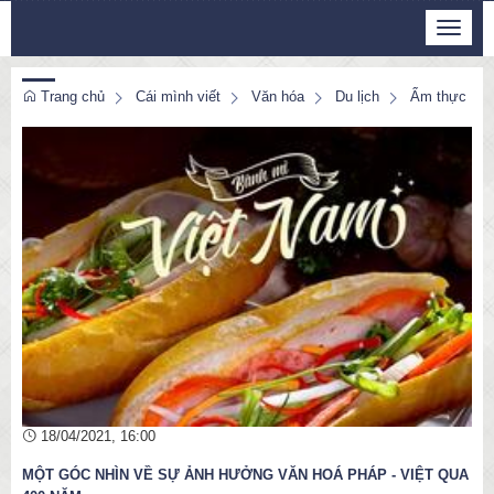
Thứ 5, 6/8/2026
Toggle
12
:
35
:
28
navigat
Trang chủ
Cái mình viết
Văn hóa
Du lịch
Ẩm thực
18/04/2021, 16:00
MỘT GÓC NHÌN VỀ SỰ ẢNH HƯỞNG VĂN HOÁ PHÁP - VIỆT QUA