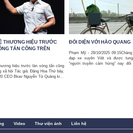
IỆN VỚI HÀO QUANG
CÁCH CA SỸ JACK XỬ LÝ
HOẢNG TRUYỀN THÔNG
- 28/10/2025 09:15Chàng trai từng
xuyên Việt và được tung hô như
Thấy gì từ việc Jack xin lỗi và tạm
ruyền cảm hứng” nay đối diện cáo
diễnQuỳnh An - Thứ năm, 30/10/2
m đoạt tiền từ ...
(GMT+7)Chuyên gia truyền thông đư
định về ...
ng
Video
Thư viện ảnh
Liên hệ