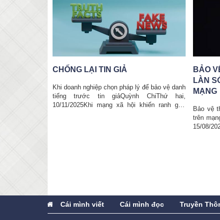
BẢO VỆ THƯƠNG HIỆU TRƯỚC
ĐỐI D
LÀN SÓNG TẤN CÔNG TRÊN
 để bảo vệ danh
Phạm Mỹ 
MẠNG
h ChiThứ hai,
đạp xe 
hiến ranh giới
“người t
Bảo vệ thương hiệu trước làn sóng tấn công
buộc chiế
trên mạng xã hội Tác giả: Đặng Hoa Thứ bảy,
15/08/2020 CEO Bkav Nguyễn Tử Quảng kiên
quyết bảo vệ thương ...
Cái mình viết
Cái mình đọc
Truyền Thô