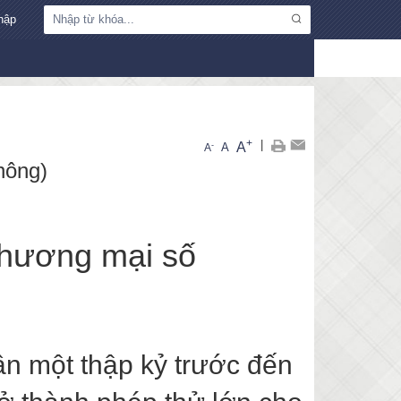
hập
+
|
A
-
A
A
hông)
i thương mại số
ần một thập kỷ trước đến