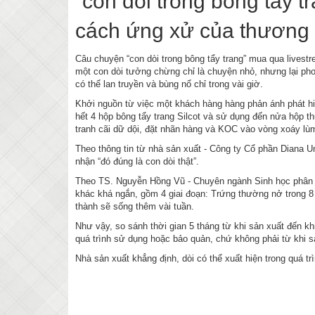
“con dòi trong bông tẩy t
cách ứng xử của thương h
Câu chuyện “con dòi trong bông tẩy trang” mua qua lives
một con dòi tưởng chừng chỉ là chuyện nhỏ, nhưng lại phơ
có thể lan truyền và bùng nổ chỉ trong vài giờ.
Khởi nguồn từ việc một khách hàng hàng phản ánh phát hi
hết 4 hộp bông tẩy trang Silcot và sử dụng đến nửa hộp th
tranh cãi dữ dội, đặt nhãn hàng và KOC vào vòng xoáy lù
Theo thông tin từ nhà sản xuất - Công ty Cổ phần Diana 
nhận “đó đúng là con dòi thật”.
Theo TS. Nguyễn Hồng Vũ - Chuyên ngành Sinh học phân t
khác khá ngắn, gồm 4 giai đoạn: Trứng thường nở trong 8 -24
thành sẽ sống thêm vài tuần.
Như vậy, so sánh thời gian 5 tháng từ khi sản xuất đến kh
quá trình sử dụng hoặc bảo quản, chứ không phải từ khi s
Nhà sản xuất khẳng định, dòi có thể xuất hiện trong quá t