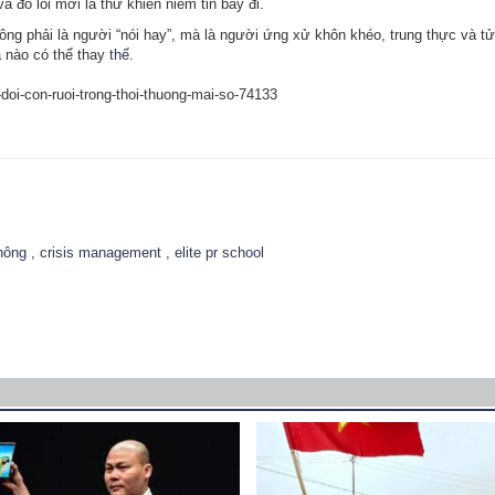
và đổ lỗi mới là thứ khiến niềm tin bay đi.
ng phải là người “nói hay”, mà là người ứng xử khôn khéo, trung thực và tử
á nào có thể thay
thế.
doi-con-ruoi-trong-thoi-thuong-mai-so-74133
hông
,
crisis management
,
elite pr school