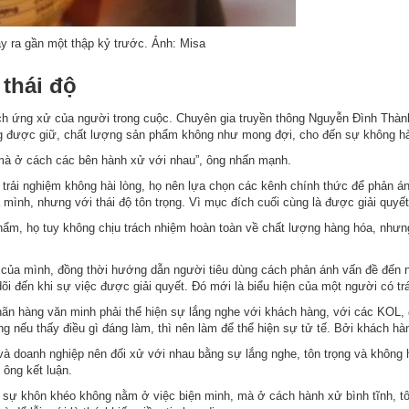
y ra gần một thập kỷ trước. Ảnh: Misa
thái độ
cách ứng xử của người trong cuộc. Chuyên gia truyền thông Nguyễn Đình Thàn
ông được giữ, chất lượng sản phẩm không như mong đợi, cho đến sự không hà
mà ở cách các bên hành xử với nhau”, ông nhấn mạnh.
p trải nghiệm không hài lòng, họ nên lựa chọn các kênh chính thức để phản á
 mình, nhưng với thái độ tôn trọng. Vì mục đích cuối cùng là được giải quyế
phẩm, họ tuy không chịu trách nhiệm hoàn toàn về chất lượng hàng hóa, nhưng
trò của mình, đồng thời hướng dẫn người tiêu dùng cách phản ánh vấn đề đến
o dõi đến khi sự việc được giải quyết. Đó mới là biểu hiện của một người có t
ãn hàng văn minh phải thể hiện sự lắng nghe với khách hàng, với các KOL, đạ
ng nếu thấy điều gì đáng làm, thì nên làm để thể hiện sự tử tế. Bởi khách hà
L và doanh nghiệp nên đối xử với nhau bằng sự lắng nghe, tôn trọng và khôn
ông kết luận.
t, sự khôn khéo không nằm ở việc biện minh, mà ở cách hành xử bình tĩnh, tôn