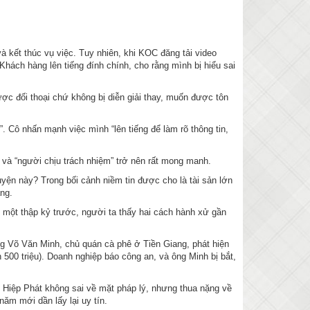
à kết thúc vụ việc. Tuy nhiên, khi KOC đăng tải video
 Khách hàng lên tiếng đính chính, cho rằng mình bị hiểu sai
ược đối thoại chứ không bị diễn giải thay, muốn được tôn
”. Cô nhấn mạnh việc mình “lên tiếng để làm rõ thông tin,
” và “người chịu trách nhiệm” trở nên rất mong manh.
uyện này? Trong bối cảnh niềm tin được cho là tài sản lớn
ng.
n một thập kỷ trước, người ta thấy hai cách hành xử gần
ng Võ Văn Minh, chủ quán cà phê ở Tiền Giang, phát hiện
500 triệu). Doanh nghiệp báo công an, và ông Minh bị bắt,
n Hiệp Phát không sai về mặt pháp lý, nhưng thua nặng về
năm mới dần lấy lại uy tín.