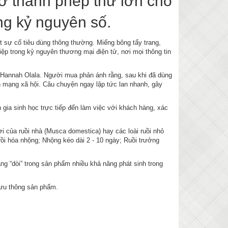
rở thành phép thử lớn cho
ng kỷ nguyên số.
 sự cố tiêu dùng thông thường. Miếng bông tẩy trang,
ệp trong kỷ nguyên thương mại điện tử, nơi mọi thông tin
 Hannah Olala. Người mua phản ánh rằng, sau khi đã dùng
rên mạng xã hội. Câu chuyện ngay lập tức lan nhanh, gây
ia sinh học trực tiếp đến làm việc với khách hàng, xác
i của ruồi nhà (Musca domestica) hay các loài ruồi nhỏ
, rồi hóa nhộng; Nhộng kéo dài 2 - 10 ngày; Ruồi trưởng
rằng “dòi” trong sản phẩm nhiều khả năng phát sinh trong
 lưu thông sản phẩm.