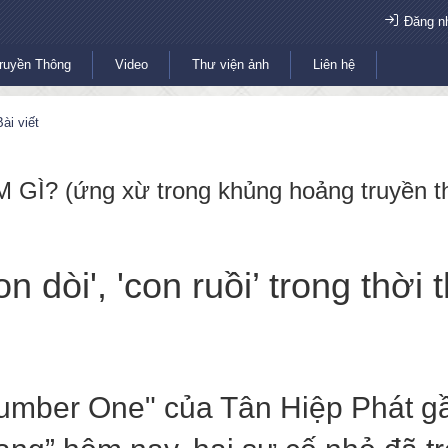
Đăng n
ruyền Thông
Video
Thư viện ảnh
Liên hệ
ài viết
Ì? (ứng xừ trong khủng hoảng truyền t
 dòi', 'con ruồi’ trong thờ
Number One" của Tân Hiệp Phát g