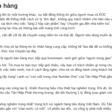
n hàng
ng lên từ một hướng khác, sự bất đồng thông tin giữa người mua và KOC
 bên đã thống nhất cách xử lý “êm đẹp”, không quy trách nhiệm cho bên nào v
bị sai lệch như việc “tặng 2 hộp sản phẩm” hay “chuyên gia đến nhà kiểm tra”.
ưng lại chia sẻ những bài viết mang tính công kích.
, vấn đề cốt lõi đã chuyển sang niềm tin và thái độ. Người tiêu dùng muốn đ
ỉ chia sẻ lại thông tin từ nhãn hàng cung cấp, không hề “bịa đặt để vu khống
 thúc mọi chuyện tại đây.
à người bán hàng trực tiếp qua livestream, ranh giới giữa “người trung gian
hỏi: Tôi mua từ bạn trực tiếp giới thiệu, vậy bạn có trách nhiệm gì trong ch
việc biện minh, mà ở cách lắng nghe, chia sẻ và đồng hành cùng khách hà
g tẩy trang” cạnh vụ “con ruồi trong chai Number One” của Tân Hiệp Phát gầ
g vào vòng lao lý, khiến thương hiệu chịu thiệt hại nghiêm trọng. Khi đó, ô
êu cầu Tân Hiệp Phát thương lượng, đòi bồi thường 1 tỷ đồng (sau giảm còn 
ông nghiêm trọng nhất” trong lịch sử ngành hàng tiêu dùng Việt Nam. Dù Tâ
ệu gắn với “chai nước có ruồi”, cổ phiếu lao dốc, và công ty phải mất nhiều 