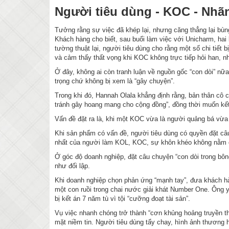
Người tiêu dùng - KOC - Nhã
Tưởng rằng sự việc đã khép lại, nhưng căng thẳng lại bù
Khách hàng cho biết, sau buổi làm việc với Unicharm, hai
tường thuật lại, người tiêu dùng cho rằng một số chi tiết 
và cảm thấy thất vọng khi KOC không trực tiếp hỏi han, nh
Ở đây, không ai còn tranh luận về nguồn gốc “con dòi” nữa
trọng chứ không bị xem là “gây chuyện”.
Trong khi đó, Hannah Olala khẳng định rằng, bản thân cô ch
tránh gây hoang mang cho cộng đồng”, đồng thời muốn kết
Vấn đề đặt ra là, khi một KOC vừa là người quảng bá vừa l
Khi sản phẩm có vấn đề, người tiêu dùng có quyền đặt câu 
nhất của người làm KOL, KOC, sự khôn khéo không nằm ở 
Ở góc độ doanh nghiệp, đặt câu chuyện “con dòi trong bôn
như đối lập.
Khi doanh nghiệp chọn phản ứng “mạnh tay”, đưa khách hàn
một con ruồi trong chai nước giải khát Number One. Ông y
bị kết án 7 năm tù vì tội “cưỡng đoạt tài sản”.
Vụ việc nhanh chóng trở thành “cơn khủng hoảng truyền th
mặt niềm tin. Người tiêu dùng tẩy chay, hình ảnh thương hi