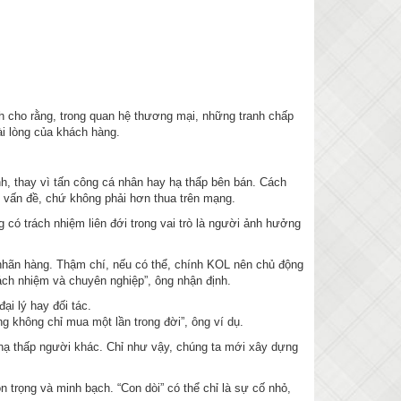
h cho rằng, trong quan hệ thương mại, những tranh chấp
i lòng của khách hàng.
nh, thay vì tấn công cá nhân hay hạ thấp bên bán. Cách
t vấn đề, chứ không phải hơn thua trên mạng.
 có trách nhiệm liên đới trong vai trò là người ảnh hưởng
 nhãn hàng. Thậm chí, nếu có thể, chính KOL nên chủ động
rách nhiệm và chuyên nghiệp”, ông nhận định.
i lý hay đối tác.
ng không chỉ mua một lần trong đời”, ông ví dụ.
g hạ thấp người khác. Chỉ như vậy, chúng ta mới xây dựng
 trọng và minh bạch. “Con dòi” có thể chỉ là sự cố nhỏ,