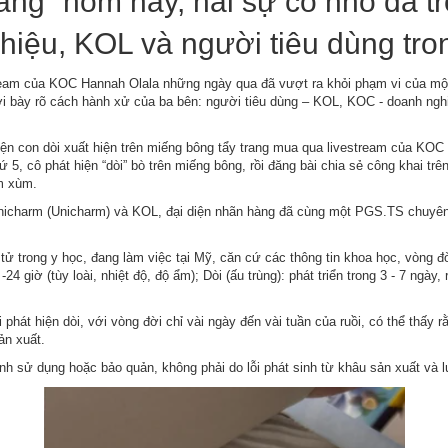
rang” hôm nay, hai sự cố nhỏ đã t
iệu, KOL và người tiêu dùng tro
tream của KOC Hannah Olala những ngày qua đã vượt ra khỏi phạm vi của một
i bày rõ cách hành xử của ba bên: người tiêu dùng – KOL, KOC - doanh nghi
ện con dòi xuất hiện trên miếng bông tẩy trang mua qua livestream của KOC
ứ 5, cô phát hiện “dòi” bò trên miếng bông, rồi đăng bài chia sẻ công khai t
m xùm.
Unicharm (Unicharm) và KOL, đại diện nhãn hàng đã cùng một PGS.TS chuyên g
ử trong y học, đang làm việc tại Mỹ, căn cứ các thông tin khoa học, vòng đờ
 giờ (tùy loài, nhiệt độ, độ ẩm); Dòi (ấu trùng): phát triển trong 3 - 7 ngày
i phát hiện dòi, với vòng đời chỉ vài ngày đến vài tuần của ruồi, có thể thấy 
ản xuất.
rình sử dụng hoặc bảo quản, không phải do lỗi phát sinh từ khâu sản xuất và