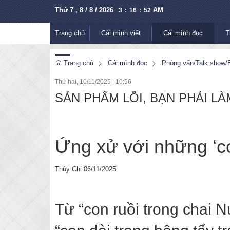
Thứ 7 , 8 / 8 / 2026
AM
3
:
16
:
53
Trang chủ
Cái mình viết
Cái mình đọc
T
Trang chủ
Cái mình đọc
Phỏng vấn/Talk show/B
Thứ hai, 10/11/2025
|
10:56
SẢN PHẨM LỖI, BẠN PHẢI LÀM G
Ứng xử với những ‘con
Thùy Chi 06/11/2025
Từ “con ruồi trong chai 