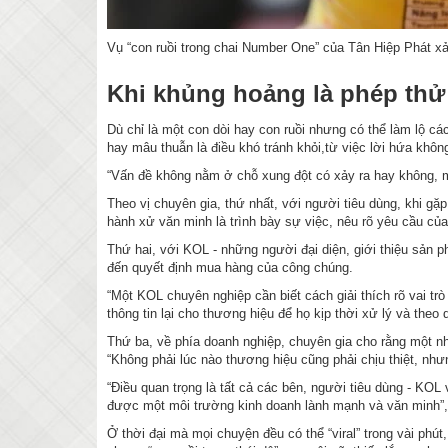
Vụ “con ruồi trong chai Number One” của Tân Hiệp Phát xả
Khi khủng hoảng là phép thử 
Dù chỉ là một con dòi hay con ruồi nhưng có thể làm lộ 
hay mâu thuẫn là điều khó tránh khỏi,từ việc lời hứa kh
“Vấn đề không nằm ở chỗ xung đột có xảy ra hay không, 
Theo vị chuyên gia, thứ nhất, với người tiêu dùng, khi gặ
hành xử văn minh là trình bày sự việc, nêu rõ yêu cầu của
Thứ hai, với KOL - những người đại diện, giới thiệu sản 
đến quyết định mua hàng của công chúng.
“Một KOL chuyên nghiệp cần biết cách giải thích rõ vai 
thông tin lại cho thương hiệu để họ kịp thời xử lý và the
Thứ ba, về phía doanh nghiệp, chuyên gia cho rằng một nh
“Không phải lúc nào thương hiệu cũng phải chịu thiệt, như
“Điều quan trọng là tất cả các bên, người tiêu dùng - KO
được một môi trường kinh doanh lành mạnh và văn minh”, 
Ở thời đại mà mọi chuyện đều có thể “viral” trong vài phú