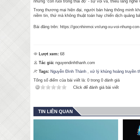
nhưng “con ruồi trong thái độ” - sự vội vã, thiếu lắng nghe 
Trong thương mại hiện đại, người bán hàng thông minh khô
niềm tin, thứ mà không thuật toán hay chiến dịch quảng b
Bài đăng trên: https://gocnhinmoi.vn/ung-xu-voi-nhung-con-
Lượt xem:
68
Tác giả:
nguyendinhthanh.com
Tags:
Nguyễn Đình Thành
,
xử lý khủng hoảng truyền t
Tổng số điểm của bài viết là:
0
trong
0
đánh giá
Click để đánh giá bài viết
TIN LIÊN QUAN