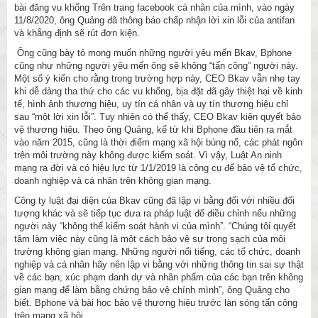
bài đăng vu khống Trên trang facebook cá nhân của mình, vào ngày
11/8/2020, ông Quảng đã thông báo chấp nhận lời xin lỗi của antifan
và khẳng định sẽ rút đơn kiện.
Ông cũng bày tỏ mong muốn những người yêu mến Bkav, Bphone
cũng như những người yêu mến ông sẽ không “tấn công” người này.
Một số ý kiến cho rằng trong trường hợp này, CEO Bkav vẫn nhẹ tay
khi dễ dàng tha thứ cho các vu khống, bịa đặt đã gây thiệt hại về kinh
tế, hình ảnh thương hiệu, uy tín cá nhân và uy tín thương hiệu chỉ
sau “một lời xin lỗi”. Tuy nhiên có thể thấy, CEO Bkav kiên quyết bảo
vệ thương hiệu. Theo ông Quảng, kể từ khi Bphone đầu tiên ra mắt
vào năm 2015, cũng là thời điểm mạng xã hội bùng nổ, các phát ngôn
trên môi trường này không được kiểm soát. Vì vậy, Luật An ninh
mạng ra đời và có hiệu lực từ 1/1/2019 là công cụ để bảo vệ tổ chức,
doanh nghiệp và cá nhân trên không gian mạng.
Công ty luật đại diện của Bkav cũng đã lập vi bằng đối với nhiều đối
tượng khác và sẽ tiếp tục đưa ra pháp luật để điều chỉnh nếu những
người này “không thể kiểm soát hành vi của mình”. “Chúng tôi quyết
tâm làm việc này cũng là một cách bảo vệ sự trong sạch của môi
trường không gian mạng. Những người nổi tiếng, các tổ chức, doanh
nghiệp và cá nhân hãy nên lập vi bằng với những thông tin sai sự thật
về các bạn, xúc phạm danh dự và nhân phẩm của các bạn trên không
gian mạng để làm bằng chứng bảo vệ chính mình”, ông Quảng cho
biết. Bphone và bài học bảo vệ thương hiệu trước làn sóng tấn công
trên mạng xã hội