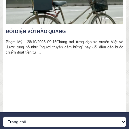
CÁCH CA SỸ JACK XỬ LÝ KHỦNG HOẢNG TRUYỀN
THÔNG
à
c
Thấy gì từ việc Jack xin lỗi và tạm dừng biểu diễnQuỳnh An - Thứ
năm, 30/10/2025 13:11 (GMT+7)Chuyên gia truyền thông đưa ra nhận
định về ...