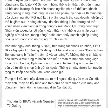
Theo chuyên gia truyền thông và thương hiệu Nguyễn Đình Thành,
đồng sáng lập Elite PR School, những thông tin thất thiệt trên mạng
xã hội ảnh hưởng rất lớn đến doanh nghiệp như có thể làm khách
hàng hoang mang, mất lòng tin vào sản phẩm, dịch vụ và thương hiệu
của doanh nghiệp. Kết quả là thị phần, doanh thu của doanh nghiệp có
thể bị giảm sút. Không chỉ vậy, tin đồn không kiểm chứng có thể
khiến nhân viên hiện tại trong công ty mất động lực trong công việc.
Nhân viên tương lai sẽ băn khoăn, thậm chí không gia nhập doanh
nghiệp nữa vì sợ "mang tiếng" hoặc cảm thấy doanh nghiệp không
phải là nơi dành cho những người như mình.
Vào một ngày cuối tháng 6/2020, trên trang facebook cá nhân, CEO
Bkav Nguyễn Tử Quảng đã đăng một bài viết với lời mở “Bạn có thấy
Bphone đang bị "đánh" thậm tệ và dai dẳng?”. Những thông tin bất lợi
cho Bkav được tung ra nhiều hơn kể từ màn ra mắt của dòng điện
thoại B86. Cụ thể, Bphone bị người dùng tố lén lút gửi tin nhắn trừ
tiền và tự động chụp ảnh gửi ra ngoài. Thông tin này được lan truyền
rộng rãi khắp các diễn đàn, kênh đánh giá.
Trong khi đó, ảnh này được tạo ra khi người dùng vào mục Cài đặt
máy ảnh, máy sẽ lấy hình ảnh trên cửa sổ xem trước của máy ảnh
dùng làm hình nền mờ của giao diện Cài đặt đó.