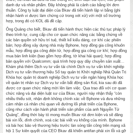
danh dự và nhân phẩm. Đây không phải là cảnh cáo bằng lời đơn
thuần. Công ty luật đại diện của Bkav đã tiến hành lập vi bằng (ghi
nhận hành vi được làm chứng cứ trong xét xử) với một số trường
hợp, trong đó có KOL đã đề cập.
Ông Quảng cho biết, Bkav đã tiến hành thực hiện các thủ tục pháp lý
theo trình tự, cung cấp cho cơ quan chức năng các bằng chứng về
các bản quyền sở hữu trí tuệ, thiết kế kiểu dáng, cơ khí các phiên
bản; hợp đồng xây dựng nhà máy Bphone, hợp đồng gia công khuôn
mẫu, hợp đồng gia công điện tử, hợp đồng gia công cơ khí; hợp đồng
mua bán linh kiện (bao gồm hợp đồng, tờ khai hải quan); hợp đồng
bản quyền với Qualcomm; quá trình hợp quy dây chuyền sản xuất…
Khám phá thêm Dịch vụ tư vấn tài chính Dịch vụ tư vấn khởi nghiệp
Dịch vụ tư vấn thương hiệu Sổ tay quản trị Khởi nghiệp Nhà Quản Trị
Khóa học quản trị doanh nghiệp Dịch vụ tư vấn ngân hàng Khóa học
về quản trị nhân sự Dịch vụ tư vấn bất động sản KoL kia sau đó đã
được cơ quan chức năng mời lên làm việc. Qua trao đổi với cơ quan
chức năng và đại diện luật sư của Bkav, người này nhận thấy “còn
nhiều thiếu sót, nhận định không chính xác về Bphone và đưa những
cảm nhận cá nhân chủ quan về đường lối phát triển của Bphone,
cũng như cách vận hành phát triển sản phẩm của anh Nguyễn Tử
Quảng”, đồng thời bày tỏ mong muốn Bkav rút đơn kiện và sẽ đăng
bài xin lỗi, đính chính, xoá các bài viết vu khống của mình. Bphone
và bài học bảo vệ thương hiệu trước làn sóng tấn công trên mạng xã
hội 1 Sự kiên quyết của CEO Bkav đã khiến antifan phải xin lỗi và gỡ