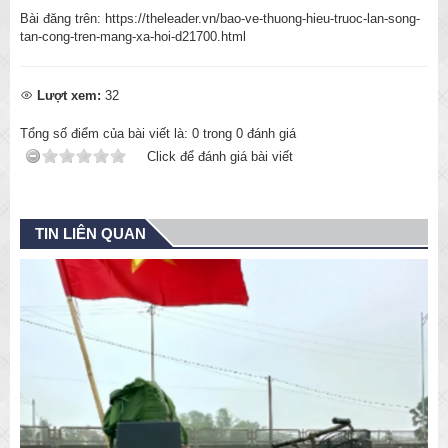
Bài đăng trên: https://theleader.vn/bao-ve-thuong-hieu-truoc-lan-song-
tan-cong-tren-mang-xa-hoi-d21700.html
Lượt xem:
32
Tổng số điểm của bài viết là:
0
trong
0
đánh giá
Click để đánh giá bài viết
TIN LIÊN QUAN