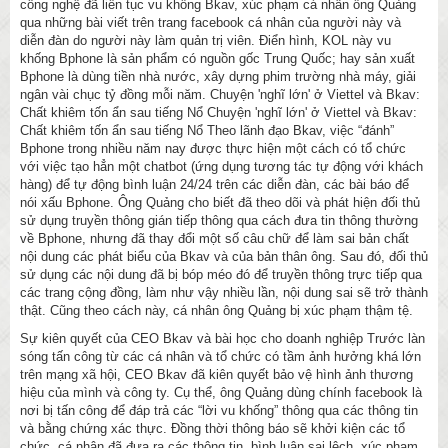
công nghệ đã liên tục vu khống Bkav, xúc phạm cá nhân ông Quảng
qua những bài viết trên trang facebook cá nhân của người này và
diễn đàn do người này làm quản trị viên. Điển hình, KOL này vu
khống Bphone là sản phẩm có nguồn gốc Trung Quốc; hay sản xuất
Bphone là dùng tiền nhà nước, xây dựng phim trường nhà máy, giải
ngân vài chục tỷ đồng mỗi năm. Chuyện 'nghĩ lớn' ở Viettel và Bkav:
Chất khiêm tốn ẩn sau tiếng Nổ Chuyện 'nghĩ lớn' ở Viettel và Bkav:
Chất khiêm tốn ẩn sau tiếng Nổ Theo lãnh đạo Bkav, việc “đánh”
Bphone trong nhiều năm nay được thực hiện một cách có tổ chức
với việc tạo hẳn một chatbot (ứng dụng tương tác tự động với khách
hàng) để tự động bình luận 24/24 trên các diễn đàn, các bài báo để
nói xấu Bphone. Ông Quảng cho biết đã theo dõi và phát hiện đối thủ
sử dụng truyền thông gián tiếp thông qua cách đưa tin thông thường
về Bphone, nhưng đã thay đổi một số câu chữ để làm sai bản chất
nội dung các phát biểu của Bkav và của bản thân ông. Sau đó, đối thủ
sử dụng các nội dung đã bị bóp méo đó để truyền thông trực tiếp qua
các trang cộng đồng, làm như vậy nhiều lần, nội dung sai sẽ trở thành
thật. Cũng theo cách này, cá nhân ông Quảng bị xúc phạm thậm tệ.
Sự kiên quyết của CEO Bkav và bài học cho doanh nghiệp Trước làn
sóng tấn công từ các cá nhân và tổ chức có tầm ảnh hưởng khá lớn
trên mạng xã hội, CEO Bkav đã kiên quyết bảo vệ hình ảnh thương
hiệu của mình và công ty. Cụ thể, ông Quảng dùng chính facebook là
nơi bị tấn công để đáp trả các “lời vu khống” thông qua các thông tin
và bằng chứng xác thực. Đồng thời thông báo sẽ khởi kiện các tổ
chức, cá nhân đã đưa ra các thông tin, bình luận sai lệch, xúc phạm