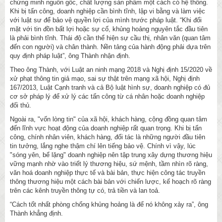
chứng minh nguồn gốc, chất lượng sản phẩm một cách có hệ thống.
Khi bị tấn công, doanh nghiệp cần bình tĩnh, lập vi bằng và làm việc
với luật sư để bảo vệ quyền lợi của mình trước pháp luật. “Khi đối
mặt với tin đồn bất lợi hoặc sự cố, khủng hoảng nguyên tắc đầu tiên
là phải bình tĩnh. Thái độ cần thể hiện sự cầu thị, nhân văn (quan tâm
đến con người) và chân thành. Nền tảng của hành động phải dựa trên
quy định pháp luật”, ông Thành nhận định.
Theo ông Thành, với Luật an ninh mạng 2018 và Nghị định 15/2020 về
xử phạt thông tin giả mạo, sai sự thật trên mạng xã hội, Nghị định
167/2013, Luật Cạnh tranh và cả Bộ luật hình sự, doanh nghiệp có đủ
cơ sở pháp lý để xử lý các tấn công từ cá nhân hoặc doanh nghiệp
đối thủ.
Ngoài ra, "vốn lòng tin" của xã hội, khách hàng, cộng đồng quan tâm
đến lĩnh vực hoạt động của doanh nghiệp rất quan trọng. Khi bị tấn
công, chính nhân viên, khách hàng, đối tác là những người đầu tiên
tin tưởng, lắng nghe thậm chí lên tiếng bảo vệ. Chính vì vậy, lúc
"sóng yên, bể lặng" doanh nghiệp nên tập trung xây dựng thương hiệu
vững mạnh nhờ vào triết lý thương hiệu, sứ mệnh, tầm nhìn rõ ràng,
văn hoá doanh nghiệp thực tế và bài bản, thực hiện công tác truyền
thông thương hiệu một cách bài bản với chiến lược, kế hoạch rõ ràng
trên các kênh truyền thông tự có, trả tiền và lan toả.
“Cách tốt nhất phòng chống khủng hoảng là để nó không xảy ra”, ông
Thành khẳng định.