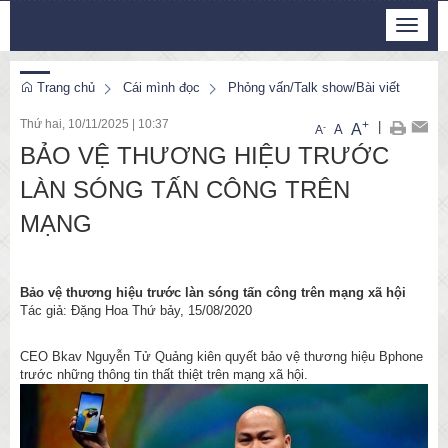
Thứ 6, 7/8/2026
Toggle
22
:
52
:
19
navigat
Trang chủ
Cái mình đọc
Phỏng vấn/Talk show/Bài viết
Thứ hai, 10/11/2025
|
10:37
+
|
A
-
A
A
BẢO VỆ THƯƠNG HIỆU TRƯỚC
LÀN SÓNG TẤN CÔNG TRÊN
MẠNG
Bảo vệ thương hiệu trước làn sóng tấn công trên mạng xã hội
Tác giả: Đặng Hoa Thứ bảy, 15/08/2020
CEO Bkav Nguyễn Tử Quảng kiên quyết bảo vệ thương hiệu Bphone
trước những thông tin thất thiệt trên mạng xã hội.