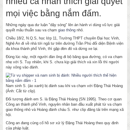
nhiều cá nhân thích giải quyết
mọi việc bằng nắm đấm.
Những ngày qua dư luận "dậy sóng" lên án hành vi dùng vũ lực giải
quyết mâu thuẫn sau va chạm
giao thông
nhỏ.
Chiều 18/2, N.Q.S, học lớp 11, Trường THPT chuyên Đại học Vinh,
Nghệ An đi về nhà tới ngã tư trên đường Trần Phú đối diện Bệnh viện
đa khoa thành phố Vinh, thì gặp đèn đỏ và dừng xe lại.
Đúng lúc này, một người đàn ông đi bộ băng qua đường, có va chạm
nhẹ với S. Tuy nhiên, khi S. chưa kịp giải thích và xin lỗi thì người
này xông vào đánh.
Nam sinh S. (áo xanh) bị đánh sau khi va chạm với Đặng Thái Hoàng
(Ảnh: Cắt từ clip).
Đối tượng đánh em S. là Đặng Thái Hoàng (SN 1995). Theo cơ quan
Công an thành phố Vinh, nguyên nhân ban đầu xuất phát từ va chạm
giao thông nhỏ và Hoàng đánh cháu S. như clip đăng tải trên mạng xã
hội.
Công an đang củng cố hồ sơ xử lý Đặng Thái Hoàng theo quy định
của pháp luật.