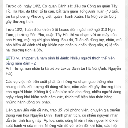
Trước đó, ngày 14/2, Cơ quan Cảnh sát điều tra Công an quận Tây
Hồ, Hà Nội, đã khởi tố bị can, bắt tạm giam Tống Anh Tuấn (43 tuổi,
trú tại phường Phương Liệt, quận Thanh Xuân, Hà Nội) về tội Cố ý
gây thương tích.
Trưa 10/2, Tuấn điều khiển ô tô Lexus đến ngách 50 ngõ 310 Nghi
Tàm, phường Yên Phụ, quận Tây Hồ, thì va chạm với xe máy của
anh Hưng, một người giao hàng. Sau đó, Tuấn đã dùng tay, chân, mũ
bảo hiểm để đánh tới tấp khiến nạn nhân bị chấn động não, tỷ lệ tổn
hại thương tích là 3%.
Anh Hưng, nạn nhân bị tài xế xe Lexus đánh tại Hà Nội (Ảnh: Nguyễn
Hải).
Các vụ việc nói trên xuất phát từ những va chạm giao thông nhỏ
nhưng nhiều đối tượng đã dùng vũ lực, nắm đấm để gây thương tích
cho người khác. Không ít ý kiến bức xúc cho rằng, nhiều người đang
ngày càng khó kiểm soát cảm xúc, thích thể hiện bản thân bằng
những hành động phi pháp.
Liên quan đến vấn đề này, trao đổi với phóng viên, chuyên gia truyền
thông văn hóa Nguyễn Đình Thành phân tích, có nhiều nguyên nhân
dẫn tới tình trạng này: Áp lực cuộc sống khiến nhiều người khó kiểm
soát hành vi của mình. Những vấn đề về biến đổi khí hậu, các hiện