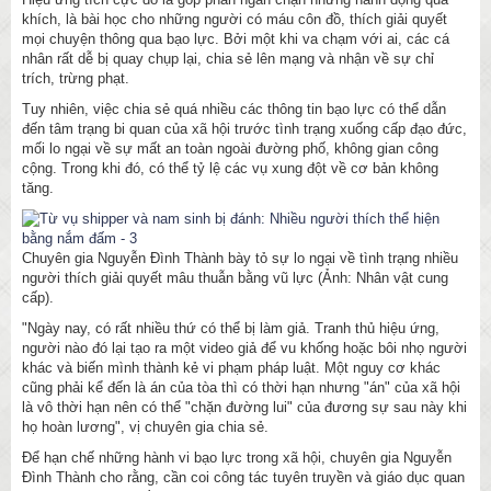
khích, là bài học cho những người có máu côn đồ, thích giải quyết
mọi chuyện thông qua bạo lực. Bởi một khi va chạm với ai, các cá
nhân rất dễ bị quay chụp lại, chia sẻ lên mạng và nhận về sự chỉ
trích, trừng phạt.
Tuy nhiên, việc chia sẻ quá nhiều các thông tin bạo lực có thể dẫn
đến tâm trạng bi quan của xã hội trước tình trạng xuống cấp đạo đức,
mối lo ngại về sự mất an toàn ngoài đường phố, không gian công
cộng. Trong khi đó, có thể tỷ lệ các vụ xung đột về cơ bản không
tăng.
Chuyên gia Nguyễn Đình Thành bày tỏ sự lo ngại về tình trạng nhiều
người thích giải quyết mâu thuẫn bằng vũ lực (Ảnh: Nhân vật cung
cấp).
"Ngày nay, có rất nhiều thứ có thể bị làm giả. Tranh thủ hiệu ứng,
người nào đó lại tạo ra một video giả để vu khống hoặc bôi nhọ người
khác và biến mình thành kẻ vi phạm pháp luật. Một nguy cơ khác
cũng phải kể đến là án của tòa thì có thời hạn nhưng "án" của xã hội
là vô thời hạn nên có thể "chặn đường lui" của đương sự sau này khi
họ hoàn lương", vị chuyên gia chia sẻ.
Để hạn chế những hành vi bạo lực trong xã hội, chuyên gia Nguyễn
Đình Thành cho rằng, cần coi công tác tuyên truyền và giáo dục quan