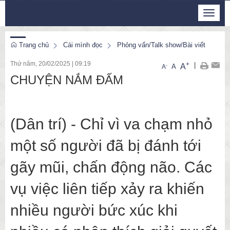
Thứ 5, 6/8/2026
Toggle
5
:
26
:
37
navigat
Trang chủ
Cái mình đọc
Phỏng vấn/Talk show/Bài viết
Thứ năm, 20/02/2025
|
09:19
+
|
A
-
A
A
CHUYỆN NẮM ĐẤM
(Dân trí) - Chỉ vì va chạm nhỏ
một số người đã bị đánh tới
gãy mũi, chấn động não. Các
vụ việc liên tiếp xảy ra khiến
nhiều người bức xúc khi