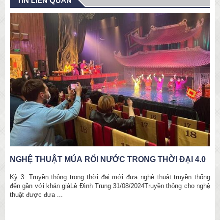
TIN LIÊN QUAN
NGHỆ THUẬT MÚA RỐI NƯỚC TRONG THỜI ĐẠI 4.0
Kỳ 3: Truyền thông trong thời đại mới đưa nghệ thuật truyền thống
đến gần với khán giảLê Đình Trung 31/08/2024Truyền thông cho nghệ
thuật được đưa ...