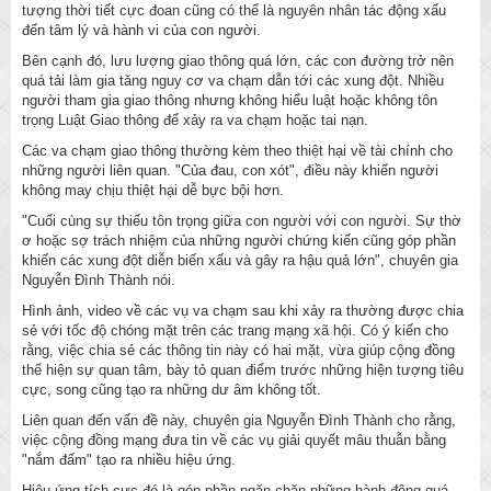
tượng thời tiết cực đoan cũng có thể là nguyên nhân tác động xấu
đến tâm lý và hành vi của con người.
Bên cạnh đó, lưu lượng giao thông quá lớn, các con đường trở nên
quá tải làm gia tăng nguy cơ va chạm dẫn tới các xung đột. Nhiều
người tham gia giao thông nhưng không hiểu luật hoặc không tôn
trọng Luật Giao thông để xảy ra va chạm hoặc tai nạn.
Các va chạm giao thông thường kèm theo thiệt hại về tài chính cho
những người liên quan. "Của đau, con xót", điều này khiến người
không may chịu thiệt hại dễ bực bội hơn.
"Cuối cùng sự thiếu tôn trọng giữa con người với con người. Sự thờ
ơ hoặc sợ trách nhiệm của những người chứng kiến cũng góp phần
khiến các xung đột diễn biến xấu và gây ra hậu quả lớn", chuyên gia
Nguyễn Đình Thành nói.
Hình ảnh, video về các vụ va chạm sau khi xảy ra thường được chia
sẻ với tốc độ chóng mặt trên các trang mạng xã hội. Có ý kiến cho
rằng, việc chia sẻ các thông tin này có hai mặt, vừa giúp cộng đồng
thể hiện sự quan tâm, bày tỏ quan điểm trước những hiện tượng tiêu
cực, song cũng tạo ra những dư âm không tốt.
Liên quan đến vấn đề này, chuyên gia Nguyễn Đình Thành cho rằng,
việc cộng đồng mạng đưa tin về các vụ giải quyết mâu thuẫn bằng
"nắm đấm" tạo ra nhiều hiệu ứng.
Hiệu ứng tích cực đó là góp phần ngăn chặn những hành động quá