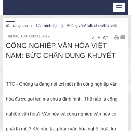
Thứ 5, 6/8/2026
Toggle
12
:
02
:
06
navigat
Trang chủ
Cái mình đọc
Phỏng vấn/Talk show/Bài viết
Thứ hai, 31/07/2023
|
09:19
+
|
A
-
A
A
CÔNG NGHIỆP VĂN HÓA VIỆT
NAM: BỨC CHÂN DUNG KHUYẾT
TTO - Chúng ta đang nói tới một nền công nghiệp văn
hóa được gọi tên mà chưa định hình. Thế nào là công
nghiệp văn hóa? Văn hóa và công nghiệp văn hóa có
phải là một? Khi nào tác phẩm văn hóa nghệ thuật trở