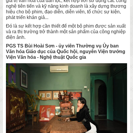
giá trị văn hóa của dân tộc, kết hợp với sử dụng các công
nghệ tiên tiến và kỹ năng kinh doanh là xây dựng thương
hiệu cho bộ phim, đạo diễn, diễn viên, tổ chức sự kiện,
phát triển khán giả...
Đó là sự kết hợp cần thiết để một bộ phim được sản xuất
và ra thị trường trở thành một sản phẩm của công nghiệp
điện ảnh.
PGS TS Bùi Hoài Sơn - ủy viên Thường vụ Ủy ban
Văn hóa Giáo dục của Quốc hội, nguyên Viện trưởng
Viện Văn hóa - Nghệ thuật Quốc gia