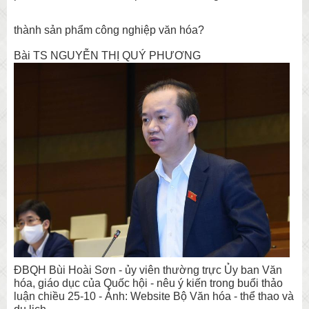
thành sản phẩm công nghiệp văn hóa?
Bài TS NGUYỄN THỊ QUÝ PHƯƠNG
ĐBQH Bùi Hoài Sơn - ủy viên thường trực Ủy ban Văn
hóa, giáo dục của Quốc hội - nêu ý kiến trong buổi thảo
luận chiều 25-10 - Ảnh: Website Bộ Văn hóa - thể thao và