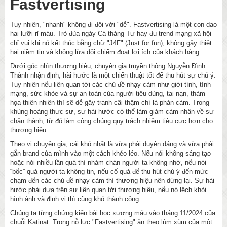
Fastvertising
Tuy nhiên, "nhanh" không đi đôi với "dễ". Fastvertising là một con dao
hai lưỡi rỉ máu. Trò đùa ngày Cá tháng Tư hay đu trend mạng xã hội
chỉ vui khi nó kết thúc bằng chữ "J4F" (Just for fun), không gây thiệt
hại niềm tin và không lừa dối chiếm đoạt lợi ích của khách hàng.
Dưới góc nhìn thương hiệu, chuyên gia truyền thông Nguyễn Đình
Thành nhận định, hài hước là một chiến thuật tốt để thu hút sự chú ý.
Tuy nhiên nếu liên quan tới các chủ đề nhạy cảm như giới tính, tính
mạng, sức khỏe và sự an toàn của người tiêu dùng, tai nạn, thảm
họa thiên nhiên thì sẽ dễ gây tranh cãi thậm chí là phản cảm. Trong
khủng hoảng thực sự, sự hài hước có thể làm giảm cảm nhận về sự
chân thành, từ đó làm công chúng quy trách nhiệm tiêu cực hơn cho
thương hiệu.
Theo vị chuyên gia, cái khó nhất là vừa phải duyên dáng và vừa phải
gắn brand của mình vào một cách khéo léo. Nếu nói không sáng tạo
hoặc nói nhiều lần quá thì nhàm chán người ta không nhớ, nếu nói
“bốc” quá người ta không tin, nếu cố quá để thu hút chú ý đến mức
chạm đến các chủ đề nhạy cảm thì thương hiệu nên dừng lại. Sự hài
hước phải dựa trên sự liên quan tới thương hiệu, nếu nó lệch khỏi
hình ảnh và định vị thì cũng khó thành công.
Chúng ta từng chứng kiến bài học xương máu vào tháng 11/2024 của
chuỗi Katinat. Trong nỗ lực "Fastvertising" ăn theo lùm xùm của một