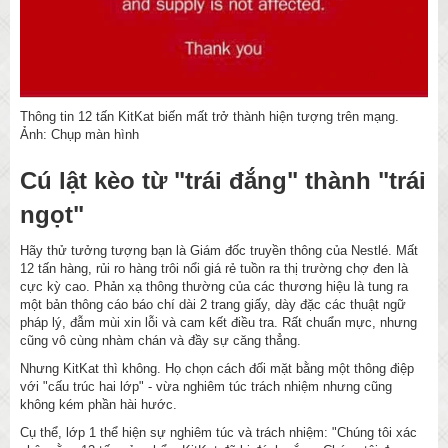
Thông tin 12 tấn KitKat biến mất trở thành hiện tượng trên mạng.
Ảnh: Chụp màn hình
Cú lật kèo từ "trái đắng" thành "trái
ngọt"
Hãy thử tưởng tượng bạn là Giám đốc truyền thông của Nestlé. Mất
12 tấn hàng, rủi ro hàng trôi nổi giá rẻ tuồn ra thị trường chợ đen là
cực kỳ cao. Phản xạ thông thường của các thương hiệu là tung ra
một bản thông cáo báo chí dài 2 trang giấy, dày đặc các thuật ngữ
pháp lý, đẫm mùi xin lỗi và cam kết điều tra. Rất chuẩn mực, nhưng
cũng vô cùng nhàm chán và đầy sự căng thẳng.
Nhưng KitKat thì không. Họ chọn cách đối mặt bằng một thông điệp
với "cấu trúc hai lớp" - vừa nghiêm túc trách nhiệm nhưng cũng
không kém phần hài hước.
Cụ thể, lớp 1 thể hiện sự nghiêm túc và trách nhiệm: "Chúng tôi xác