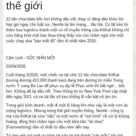
thế giới
12 tấn chocolate bốc hơi không dấu vết, thay vì đăng đàn khóc lóc
hay gọi ngay cho luật sư, Nestlé lại lên mạng... tấu hài. Cú lật kèo từ
thảm họa logistics thành một cú nổ truyền thông của KitKat không chỉ
cứu hãng khỏi một bàn thua trông thấy mà còn châm ngòi cho một
cuộc chạy đua "báo mất đồ" rầm rộ nhất năm 2026.
Cẩm Linh - GÓC NHÌN MỚI
03/04/2026
Cuối tháng 3/2026, một chiếc xe tải chở 12 tấn chocolate KitKat
(tương đương 413.000 thanh kẹo) đang trên đường từ miền Trung
nước Ý sang Ba Lan để phục vụ dịp lễ Phục sinh thì bất ngờ... bốc
hơi. Không để lại dấu vết. Theo thông tin từ New York Post cập nhật
đến ngày 30/3, cả xe tải lẫn số kẹo khổng lồ vẫn bặt vô âm tín.
Trong giới kinh doanh, mất đi một lô hàng lớn như vậy là một cơn ác
mộng logistics. Nhưng trong thế giới truyền thông, Nestlé - công ty
mẹ của KitKat lại vừa "nấu" ra một nước đi "out trình" về xử lý khủng
hoảng, đồng thời châm ngòi cho một bữa tiệc "ăn theo"
(Fastvertising) rầm rộ nhất từ đầu năm đến nay.
Từ bao giờ mà một vụ trộm tài sản lại trở thành "văn mẫu" tấu hài