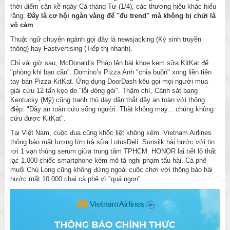
thời điểm cận kề ngày Cá tháng Tư (1/4), các thương hiệu khác hiểu
rằng:
Đây là cơ hội ngàn vàng để "đu trend" mà không bị chửi là
vô cảm
.
Thuật ngữ chuyên ngành gọi đây là newsjacking (Ký sinh truyền
thông) hay Fastvertising (Tiếp thị nhanh).
Chỉ vài giờ sau, McDonald’s Pháp lên bài khoe kem sữa KitKat để
"phòng khi bạn cần". Domino’s Pizza Anh "chia buồn" xong liền tiện
tay bán Pizza KitKat. Ứng dụng DoorDash kêu gọi mọi người mua
giải cứu 12 tấn kẹo do "lỗi đóng gói". Thậm chí, Cảnh sát bang
Kentucky (Mỹ) cũng tranh thủ dạy dân thắt dây an toàn với thông
điệp: "Dây an toàn cứu sống người. Thật không may... chúng không
cứu được KitKat".
Tại Việt Nam, cuộc đua cũng khốc liệt không kém. Vietnam Airlines
thông báo mất lượng lớn trà sữa LotusDeli. Sunsilk hài hước với tin
rơi 1 vạn thùng serum giữa trung tâm TPHCM. HONOR lại tiết lộ thất
lạc 1.000 chiếc smartphone kèm mô tả nghi phạm tấu hài. Cà phê
muối Chú Long cũng không đứng ngoài cuộc chơi với thông báo hài
hước mất 10.000 chai cà phê vì "quá ngon".