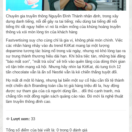
Chuyên gia truyền thông Nguyễn Đình Thành nhận định, trong xây
dựng danh tiếng, nổi dễ gây ra tai tiếng; nếu dùng tai tiếng để nổi
tiếng thì rất nguy hiểm vì nó là mầm mống của khủng hoảng truyền
thông và xói mòn lòng tin của khách hàng
Fastvertising suy cho cùng chỉ là gia vị, không phải món chính. Việc
các nhãn hàng nhảy vào đu trend KitKat mang lại một lượng
dopamine tương tác bùng nổ trong vài ngày, nhưng nó khó lòng tạo ra
sự trung thành thương hiệu dài hạn. Khi bữa tiệc tàn, những bài đăng
"báo mất son", "mất trà sữa" sẽ trôi vào quên lãng của dòng thời gian
vô tận trên mạng xã hội. Nhưng hãy nhìn lại KitKat, dù tung tích 12
tấn chocolate vẫn là ẩn số Nestlé vẫn là kẻ chiến thắng tuyệt đối.
Họ mất đi một lô hàng, nhưng lại biến một sự cố hậu cần tồi tệ thành
một chiến dịch Branding toàn cầu trị giá hàng triệu đô la, huy động
được sự tham gia của cả người dùng lẫn... đối thủ cạnh tranh, mà
chẳng tốn một đồng ngân sách quảng cáo nào. Đó mới là nghệ thuật
làm truyền thông đỉnh cao.
Lượt xem:
33
Tổng số điểm của bài viết là:
0
trong
0
đánh giá