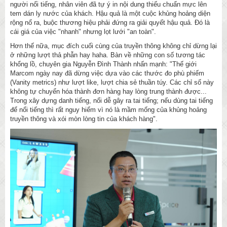
người nổi tiếng, nhân viên đã tự ý in nội dung thiếu chuẩn mực lên
tem dán ly nước của khách. Hậu quả là một cuộc khủng hoảng diện
rộng nổ ra, buộc thương hiệu phải đứng ra giải quyết hậu quả. Đó là
cái giá của việc "nhanh" nhưng lọt lưới "an toàn".
Hơn thế nữa, mục đích cuối cùng của truyền thông không chỉ dừng lại
ở những lượt thả phẫn hay haha. Bàn về những con số tương tác
khổng lồ, chuyên gia Nguyễn Đình Thành nhấn mạnh: "Thế giới
Marcom ngày nay đã dừng việc dựa vào các thước đo phù phiếm
(Vanity metrics) như lượt like, lượt chia sẻ thuần túy. Các chỉ số này
không tự chuyển hóa thành đơn hàng hay lòng trung thành được...
Trong xây dựng danh tiếng, nổi dễ gây ra tai tiếng; nếu dùng tai tiếng
để nổi tiếng thì rất nguy hiểm vì nó là mầm mống của khủng hoảng
truyền thông và xói mòn lòng tin của khách hàng".