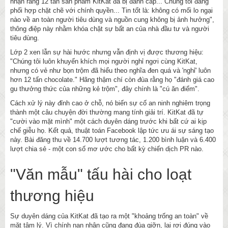
nhận rằng 12 tấn sản phẩm KitKat đã bị đánh cắp... Chúng tôi đang
phối hợp chặt chẽ với chính quyền... Tin tốt là: không có mối lo ngại
nào về an toàn người tiêu dùng và nguồn cung không bị ảnh hưởng",
thông điệp này nhằm khóa chặt sự bất an của nhà đầu tư và người
tiêu dùng.
Lớp 2 xen lẫn sự hài hước nhưng vẫn định vị được thương hiệu:
"Chúng tôi luôn khuyến khích mọi người nghỉ ngơi cùng KitKat,
nhưng có vẻ như bọn trộm đã hiểu theo nghĩa đen quá và 'nghỉ' luôn
hơn 12 tấn chocolate." Hãng thậm chí còn đùa rằng họ "đánh giá cao
gu thưởng thức của những kẻ trộm", đây chính là "cú ăn điểm".
Cách xử lý này đỉnh cao ở chỗ, nó biến sự cố an ninh nghiêm trọng
thành một câu chuyện đời thường mang tính giải trí. KitKat đã tự
"cười vào mặt mình" một cách duyên dáng trước khi bất cứ ai kịp
chế giễu họ. Kết quả, thuật toán Facebook lập tức ưu ái sự sáng tạo
này. Bài đăng thu về 14.700 lượt tương tác, 1.200 bình luận và 6.400
lượt chia sẻ - một con số mơ ước cho bất kỳ chiến dịch PR nào.
"Văn mẫu" tấu hài cho loạt
thương hiệu
Sự duyên dáng của KitKat đã tạo ra một "khoảng trống an toàn" về
mặt tâm lý. Vì chính nạn nhân cũng đang đùa giỡn, lại rơi đúng vào