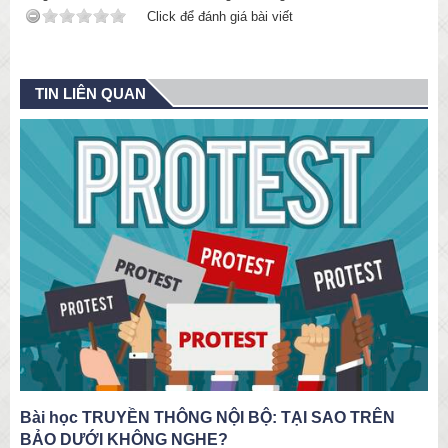
Click để đánh giá bài viết
TIN LIÊN QUAN
học TRUYỀN THÔNG NỘI BỘ: TẠI SAO TRÊN
TẠI SAO
DƯỚI KHÔNG NGHE?
NẺO?