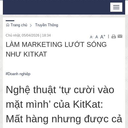
Thứ 5, 6/8/2026
Toggle
23
:
09
:
38
navigat
Trang chủ
Truyền Thông
Chủ nhật, 05/04/2026
|
18:34
+
|
A
-
A
A
LÀM MARKETING LƯỚT SÓNG
NHƯ KITKAT
#Doanh nghiệp
Nghệ thuật ‘tự cười vào
mặt mình’ của KitKat:
Mất hàng nhưng được cả