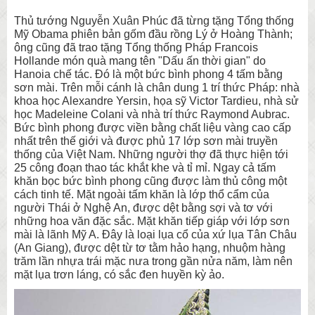
Thủ tướng Nguyễn Xuân Phúc đã từng tặng Tổng thống
Mỹ Obama phiên bản gốm đầu rồng Lý ở Hoàng Thành;
ông cũng đã trao tặng Tổng thống Pháp Francois
Hollande món quà mang tên "Dấu ấn thời gian" do
Hanoia chế tác. Đó là một bức bình phong 4 tấm bằng
sơn mài. Trên mỗi cánh là chân dung 1 trí thức Pháp: nhà
khoa học Alexandre Yersin, họa sỹ Victor Tardieu, nhà sử
học Madeleine Colani và nhà trí thức Raymond Aubrac.
Bức bình phong được viền bằng chất liệu vàng cao cấp
nhất trên thế giới và được phủ 17 lớp sơn mài truyền
thống của Việt Nam. Những người thợ đã thực hiện tới
25 công đoạn thao tác khắt khe và tỉ mỉ. Ngay cả tấm
khăn bọc bức bình phong cũng được làm thủ công một
cách tinh tế. Mặt ngoài tấm khăn là lớp thổ cẩm của
người Thái ở Nghệ An, được dệt bằng sợi và tơ với
những hoa văn đặc sắc. Mặt khăn tiếp giáp với lớp sơn
mài là lãnh Mỹ A. Đây là loại lụa cổ của xứ lụa Tân Châu
(An Giang), được dệt từ tơ tằm hảo hạng, nhuộm hàng
trăm lần nhựa trái mặc nưa trong gần nửa năm, làm nên
mặt lụa trơn láng, có sắc đen huyền kỳ ảo.