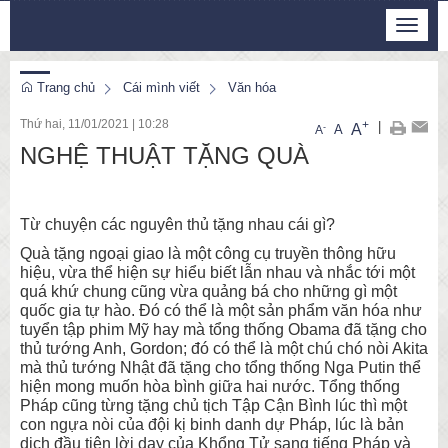
Thứ 7, 8/8/2026
Toggle
11
:
24
:
38
navigat
Trang chủ
Cái mình viết
Văn hóa
Thứ hai, 11/01/2021
|
10:28
+
|
A
-
A
A
NGHỆ THUẬT TẶNG QUÀ
Từ chuyện các nguyên thủ tặng nhau cái gì?
Quà tặng ngoại giao là một công cụ truyền thông hữu
hiệu, vừa thể hiện sự hiểu biết lẫn nhau và nhắc tới một
quá khứ chung cũng vừa quảng bá cho những gì một
quốc gia tự hào. Đó có thể là một sản phẩm văn hóa như
tuyển tập phim Mỹ hay mà tổng thống Obama đã tặng cho
thủ tướng Anh, Gordon; đó có thể là một chú chó nòi Akita
mà thủ tướng Nhật đã tặng cho tổng thống Nga Putin thể
hiện mong muốn hòa bình giữa hai nước. Tổng thống
Pháp cũng từng tặng chủ tịch Tập Cận Bình lúc thì một
con ngựa nòi của đội kị binh danh dự Pháp, lúc là bản
dịch đầu tiên lời dạy của Khổng Tử sang tiếng Pháp và