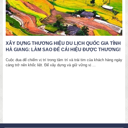
DÒNG MEKONG VÀ NHÀ NHIẾP ẢNH
Cảnh vật đối thoại với con người, chân dung cận cảnh chan hòa với
một bức ảnh panorama. Mỗi bức ảnh đưa người xem đến với nỗi
̀y
niềm thầm kín của một ...