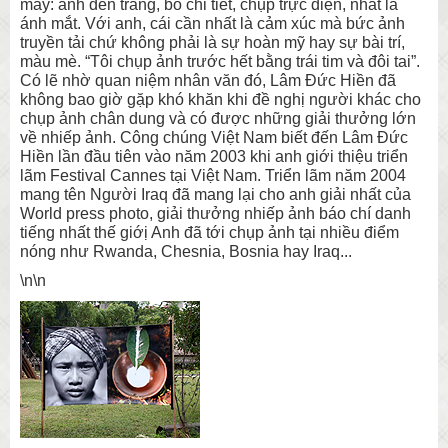
máy: ảnh đen trắng, bỏ chi tiết, chụp trực diện, nhất là
ánh mắt. Với anh, cái cần nhất là cảm xúc mà bức ảnh
truyền tải chứ không phải là sự hoàn mỹ hay sự bài trí,
màu mè. “Tôi chụp ảnh trước hết bằng trái tim và đôi tai”.
Có lẽ nhờ quan niệm nhân văn đó, Lâm Đức Hiền đã
không bao giờ gặp khó khăn khi đề nghị người khác cho
chụp ảnh chân dung và có được những giải thưởng lớn
về nhiếp ảnh. Công chúng Việt Nam biết đến Lâm Đức
Hiền lần đầu tiên vào năm 2003 khi anh giới thiệu triển
lãm Festival Cannes tại Việt Nam. Triển lãm năm 2004
mang tên Người Iraq đã mang lại cho anh giải nhất của
World press photo, giải thưởng nhiếp ảnh báo chí danh
tiếng nhất thế giớị Anh đã tới chụp ảnh tại nhiều điểm
nóng như Rwanda, Chesnia, Bosnia hay Iraq...
\n\n