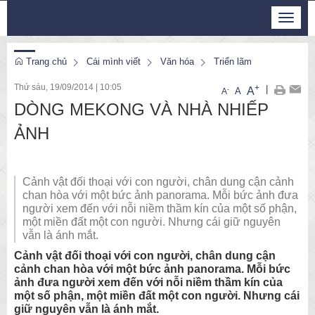
Thứ 5, 6/8/2026
Toggle
23
:
49
:
06
navigat
Trang chủ
Cái mình viết
Văn hóa
Triển lãm
Thứ sáu, 19/09/2014
|
10:05
+
|
A
-
A
A
DÒNG MEKONG VÀ NHÀ NHIẾP
ẢNH
Cảnh vật đối thoại với con người, chân dung cận cảnh
chan hòa với một bức ảnh panorama. Mỗi bức ảnh đưa
người xem đến với nỗi niềm thầm kín của một số phận,
một miền đất một con người. Nhưng cái giữ nguyên
vẫn là ánh mắt.
Cảnh vật đối thoại với con người, chân dung cận
cảnh chan hòa với một bức ảnh panorama. Mỗi bức
ảnh đưa người xem đến với nỗi niềm thầm kín của
một số phận, một miền đất một con người. Nhưng cái
giữ nguyên vẫn là ánh mắt.