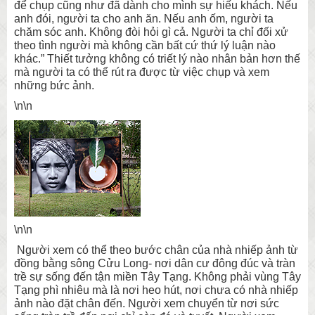
để chụp cũng như đã dành cho mình sự hiếu khách. Nếu
anh đói, người ta cho anh ăn. Nếu anh ốm, người ta
chăm sóc anh. Không đòi hỏi gì cả. Người ta chỉ đối xử
theo tình người mà không cần bất cứ thứ lý luận nào
khác.” Thiết tưởng không có triết lý nào nhân bản hơn thế
mà người ta có thể rút ra được từ việc chụp và xem
những bức ảnh.
\n\n
\n\n
Người xem có thể theo bước chân của nhà nhiếp ảnh từ
đồng bằng sông Cửu Long- nơi dân cư đông đúc và tràn
trề sự sống đến tận miền Tây Tạng. Không phải vùng Tây
Tạng phì nhiêu mà là nơi heo hút, nơi chưa có nhà nhiếp
ảnh nào đặt chân đến. Người xem chuyển từ nơi sức