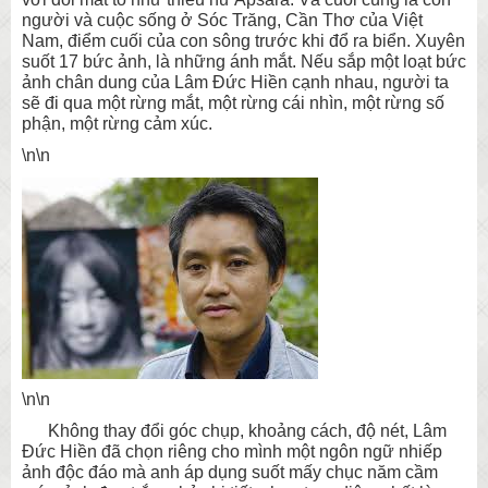
người và cuộc sống ở Sóc Trăng, Cần Thơ của Việt
Nam, điểm cuối của con sông trước khi đổ ra biển. Xuyên
suốt 17 bức ảnh, là những ánh mắt. Nếu sắp một loạt bức
ảnh chân dung của Lâm Đức Hiền cạnh nhau, người ta
sẽ đi qua một rừng mắt, một rừng cái nhìn, một rừng số
phận, một rừng cảm xúc.
\n\n
\n\n
Không thay đổi góc chụp, khoảng cách, độ nét, Lâm
Đức Hiền đã chọn riêng cho mình một ngôn ngữ nhiếp
ảnh độc đáo mà anh áp dụng suốt mấy chục năm cầm