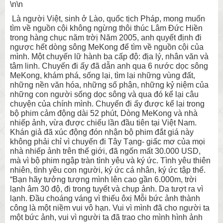
\n\n
Là người Việt, sinh ở Lào, quốc tịch Pháp, mong muốn
tìm về nguồn cội không ngừng thôi thúc Lâm Đức Hiền
trong hàng chục năm trờị Năm 2005, anh quyết định đi
ngược hết dòng sông MeKong để tìm về nguồn cội của
mình. Một chuyến lữ hành ba cấp độ: địa lý, nhân văn và
tâm linh. Chuyến đi ấy đã dẫn anh qua 6 nước dọc sông
MeKong, khám phá, sống lại, tìm lại những vùng đất,
những nền văn hóa, những số phận, những kỷ niệm của
những con người sống dọc sông và qua đó kể lại câu
chuyện của chính mình. Chuyến đi ấy được kể lại trong
bộ phim cảm động dài 52 phút, Dòng MeKong và nhà
nhiếp ảnh, vừa được chiếu lần đầu tiên tại Việt Nam.
Khán giả đã xúc động đón nhận bộ phim đắt giá này
không phải chỉ vì chuyến đi Tây Tạng- giấc mơ của mọi
nhà nhiếp ảnh trên thế giới, đã ngốn mất 30.000 USD,
mà vì bộ phim ngập tràn tình yêu và ký ức. Tình yêu thiên
nhiên, tình yêu con người, ký ức cá nhân, ký ức tập thể.
“Bạn hãy tưởng tượng mình lên cao gần 6.000m, trời
lạnh âm 30 độ, đi trong tuyết và chụp ảnh. Da tượt ra vì
lạnh. Đầu choáng váng vì thiếu ôxị Mỗi bức ảnh thành
công là một niềm vui vô hạn. Vui vì mình đã cho người ta
một bức ảnh, vui vì người ta đã trao cho mình hình ảnh