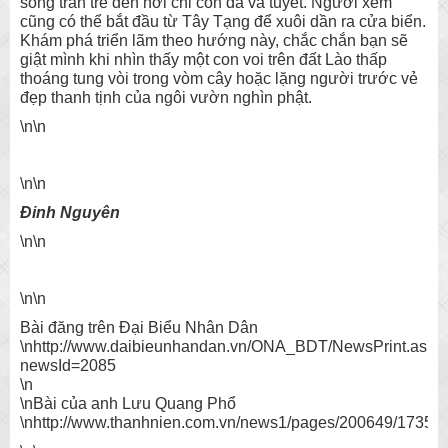
sống tràn trề đến nơi chỉ còn đá và tuyết. Người xem
cũng có thể bắt đầu từ Tây Tạng để xuôi dần ra cửa biển.
Khám phá triển lãm theo hướng này, chắc chắn bạn sẽ
giật mình khi nhìn thấy một con voi trên đất Lào thấp
thoáng tung vòi trong vòm cây hoặc lặng người trước vẻ
đẹp thanh tịnh của ngôi vườn nghìn phật.
\n\n
\n\n
Đinh Nguyên
\n\n
\n\n
Bài đăng trên Đại Biểu Nhân Dân
\nhttp://www.daibieunhandan.vn/ONA_BDT/NewsPrint.aspx
newsId=2085
\n
\nBài của anh Lưu Quang Phổ
\nhttp://www.thanhnien.com.vn/news1/pages/200649/17354