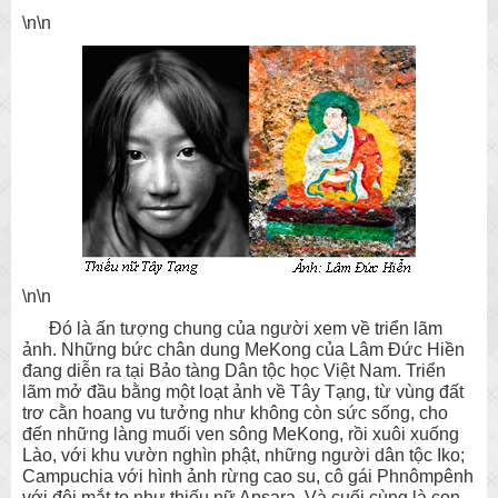
\n\n
\n\n
Đó là ấn tượng chung của người xem về triển lãm
ảnh. Những bức chân dung MeKong của Lâm Đức Hiền
đang diễn ra tại Bảo tàng Dân tộc học Việt Nam. Triển
lãm mở đầu bằng một loạt ảnh về Tây Tạng, từ vùng đất
trơ cằn hoang vu tưởng như không còn sức sống, cho
đến những làng muối ven sông MeKong, rồi xuôi xuống
Lào, với khu vườn nghìn phật, những người dân tộc Iko;
Campuchia với hình ảnh rừng cao su, cô gái Phnômpênh
với đôi mắt to như thiếu nữ Apsara. Và cuối cùng là con