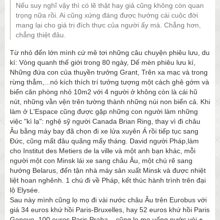
Nếu suy nghĩ vậy thì có lẽ thật hay giả cũng không còn quan
trọng nữa rồi. Ai cũng xứng đáng được hưởng cái cuộc đời
mang lại cho giá trị đích thực của người ấy mà. Chẳng hơn,
chẳng thiệt đâu.
Từ nhỏ đến lớn mình cứ mê tơi những câu chuyện phiêu lưu, du
kí: Vòng quanh thế giới trong 80 ngày, Dế mèn phiêu lưu kí,
Những đứa con của thuyền trưởng Grant, Trên xa mạc và trong
rừng thẳm,...nó kích thích trí tưởng tượng một cách ghê gớm và
biến căn phòng nhỏ 10m2 với 4 người ở không còn là cái hũ
nút, những vằn vện trên tường thành những núi non biển cả. Khi
làm ở L'Espace cũng được gặp những con người làm những
việc "kì lạ": nghệ sỹ người Canada Brian Ring, thay vì đi châu
Âu bằng máy bay đã chọn đi xe lửa xuyên Á rồi tiếp tục sang
Đức, cũng mất đâu quãng mấy tháng. David người Pháp,làm
cho Institut des Metiers de la ville và một anh bạn khác, mỗi
người một con Minsk lái xe sang châu Âu, một chú rẽ sang
hướng Belarus, đến tận nhà máy sản xuất Minsk và được nhiệt
liệt hoan nghênh. 1 chú đi về Pháp, kết thúc hành trình trên đại
lộ Elysée.
Sau này mình cũng lọ mọ đi vài nước châu Âu trên Eurobus với
giá 34 euros khứ hồi Paris-Bruxelles, hay 52
euros khứ hồi Paris
Geneve, 100 euros Paris Praha,...cũng lọ mọ uống nước vòi +