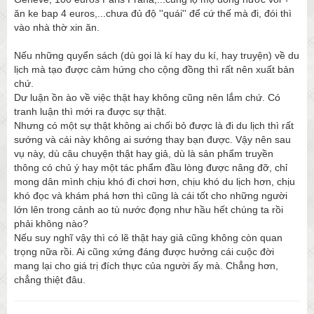
ăn ke bap 4 euros,...chưa đủ độ ''quái'' để cứ thế mà đi, đói thì
vào nhà thờ xin ăn.
Nếu những quyển sách (dù gọi là kí hay du kí, hay truyện) về du
lịch mà tạo được cảm hứng cho cộng đồng thì rất nên xuất bản
chứ.
Dư luận ồn ào về việc thật hay không cũng nên lắm chứ. Có
tranh luận thì mới ra được sự thật.
Nhưng có một sự thật không ai chối bỏ được là đi du lịch thì rất
sướng và cái này không ai sướng thay bạn được. Vậy nên sau
vụ này, dù câu chuyện thật hay giả, dù là sản phẩm truyền
thông có chủ ý hay một tác phẩm đầu lòng được nâng đỡ, chỉ
mong dân mình chịu khó đi chơi hơn, chịu khó du lịch hơn, chịu
khó đọc và khám phá hơn thì cũng là cái tốt cho những người
lớn lên trong cảnh ao tù nước đọng như hầu hết chúng ta rồi
phải không nào?
Nếu suy nghĩ vậy thì có lẽ thật hay giả cũng không còn quan
trọng nữa rồi. Ai cũng xứng đáng được hưởng cái cuộc đời
mang lại cho giá trị đích thực của người ấy mà. Chẳng hơn,
chẳng thiệt đâu.