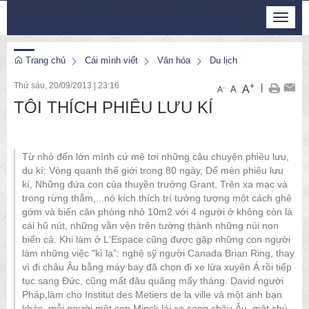
Thứ 5, 6/8/2026
Toggle
20
:
34
:
19
navigat
Trang chủ
Cái mình viết
Văn hóa
Du lịch
Thứ sáu, 20/09/2013
|
23:16
+
|
A
-
A
A
TÔI THÍCH PHIÊU LƯU KÍ
Từ nhỏ đến lớn mình cứ mê tơi những câu chuyện phiêu lưu,
du kí: Vòng quanh thế giới trong 80 ngày, Dế mèn phiêu lưu
kí, Những đứa con của thuyền trưởng Grant, Trên xa mạc và
trong rừng thẳm,...nó kích thích trí tưởng tượng một cách ghê
gớm và biến căn phòng nhỏ 10m2 với 4 người ở không còn là
cái hũ nút, những vằn vện trên tường thành những núi non
biển cả. Khi làm ở L'Espace cũng được gặp những con người
làm những việc "kì lạ": nghệ sỹ người Canada Brian Ring, thay
vì đi châu Âu bằng máy bay đã chọn đi xe lửa xuyên Á rồi tiếp
tục sang Đức, cũng mất đâu quãng mấy tháng. David người
Pháp,làm cho Institut des Metiers de la ville và một anh bạn
khác, mỗi người một con Minsk lái xe sang châu Âu, một chú