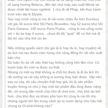
rẽ sang hướng Belarus, đến tận nhà máy sản xuất Minsk và
được nhiệt liệt hoan nghênh. 1 chú đi về Pháp, kết thúc hành
trình trên đại lộ Elysée.
Sau này mình cũng lọ mọ đi vài nước châu Âu trên Eurobus
với giá 34 euros khứ hồi Paris-Bruxelles, hay 52
euros khứ hồi
Paris Geneve, 100 euros Paris Praha,...cũng lọ mọ uống nước
vòi + ăn ke bap 4 euros,...chưa đủ độ ''quái'' để cứ thế mà đi,
đói thì vào nhà thờ xin ăn.
Nếu những quyển sách (dù gọi là kí hay du kí, hay truyện) về
du lịch mà tạo được cảm hứng cho cộng đồng thì rất nên xuất
bản chứ.
Dư luận ồn ào về việc thật hay không cũng nên lắm chứ. Có
tranh luận thì mới ra được sự thật.
Nhưng có một sự thật không ai chối bỏ được là đi du lịch thì
rất sướng và cái này không ai sướng thay bạn được. Vậy nên
sau vụ này, dù câu chuyện thật hay giả, dù là sản phẩm
truyền thông có chủ ý hay một tác phẩm đầu lòng được nâng
đỡ, chỉ mong dân mình chịu khó đi chơi hơn, chịu khó du lịch
hơn, chịu khó đọc và khám phá hơn thì cũng là cái tốt cho
những người lớn lên trong cảnh ao tù nước đọng như hầu hết
chúng ta rồi phải không nào?