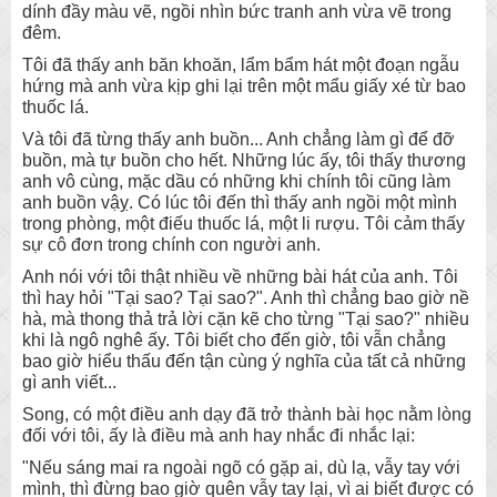
dính đầy màu vẽ, ngồi nhìn bức tranh anh vừa vẽ trong
đêm.
Tôi đã thấy anh băn khoăn, lẩm bẩm hát một đoạn ngẫu
hứng mà anh vừa kịp ghi lại trên một mẩu giấy xé từ bao
thuốc lá.
Và tôi đã từng thấy anh buồn... Anh chẳng làm gì để đỡ
buồn, mà tự buồn cho hết. Những lúc ấy, tôi thấy thương
anh vô cùng, mặc dầu có những khi chính tôi cũng làm
anh buồn vậỵ. Có lúc tôi đến thì thấy anh ngồi một mình
trong phòng, một điếu thuốc lá, một li rượu. Tôi cảm thấy
sự cô đơn trong chính con người anh.
Anh nói với tôi thật nhiều về những bài hát của anh. Tôi
thì hay hỏi "Tại sao? Tại sao?". Anh thì chẳng bao giờ nề
hà, mà thong thả trả lời cặn kẽ cho từng "Tại sao?" nhiều
khi là ngô nghê ấy. Tôi biết cho đến giờ, tôi vẫn chẳng
bao giờ hiểu thấu đến tận cùng ý nghĩa của tất cả những
gì anh viết...
Song, có một điều anh dạy đã trở thành bài học nằm lòng
đối với tôi, ấy là điều mà anh hay nhắc đi nhắc lại:
"Nếu sáng mai ra ngoài ngõ có gặp ai, dù lạ, vẫy tay với
mình, thì đừng bao giờ quên vẫy tay lại, vì ai biết được có