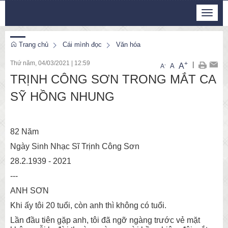
Chủ Nhật, 9/8/2026
Toggle
2
:
08
:
23
navigat
Trang chủ
Cái mình đọc
Văn hóa
Thứ năm, 04/03/2021
|
12:59
+
|
A
-
A
A
TRỊNH CÔNG SƠN TRONG MẮT CA
SỸ HỒNG NHUNG
82 Năm
Ngày Sinh Nhạc Sĩ Trịnh Công Sơn
28.2.1939 - 2021
---
ANH SƠN
Khi ấy tôi 20 tuổi, còn anh thì không có tuổi.
Lần đầu tiên gặp anh, tôi đã ngỡ ngàng trước vẻ mặt