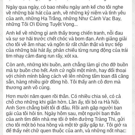
Ngày qua ngày, có bao nhiêu ngày anh kể cho tôi nghe
về những bài hát của anh, về những kỷ niệm và tình yêu
của anh, những Hạ Trắng, những Như Cánh Vạc Bay,
những Tôi Ơi Đừng Tuyệt Vọng...
Anh kể về những gì anh thấy trong chiến tranh, nỗi đau
và sự sợ hãi trước chết chóc và bom đạn. Anh giảng giải
cho tôi về âm nhạc và ngôn từ rất chân thật và trực tiếp
của những bài hát ấy, phản chiếu từng rung động của trái
tim nhạy cảm đang run rẩy, xót xa.
Còn anh, những khi buồn, anh chẳng làm gì cho đỡ buồn
mà tự buồn cho hết. Anh cứ ngồi một mình, hay đối thoại
với chính mình bằng cách vẽ lên những tấm toan đã căng
sẵn, hàng nhiều giờ đồng hồ. Tôi thấy anh cô đơn mà
thương anh vô cùng.
Hơn mười năm quen rồi thân. Có nhiều chia sẻ, có cả
chỗ cho những khi giận hờn. Lần ấy, tôi bỏ ra Hà Nội.
Anh Sơn chẳng biết tôi đi đâu. Rồi anh gặp người bạn
gái của tôi hỏi tin. Ngày hôm sau, một người bạn thân
của anh tìm đến nhà mẹ tôi ở trên đường Tràng Thi, gửi
cho tôi một bó hoa hồng và một tờ giấy gấp tư. Tôi giở ra
để thấy nét chữ quen thuộc của anh, và những nốt nhạc: