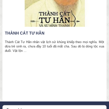
TƯ DUY CHIẾN LƯỢC VÀ SỰ BẤT ĐỐI XỨNG
THÔNG TIN
t
a
QUÂN VÀ TƯỚNG NHÌN THẤY NHỮNG THỨ KHÁC NHAU hay CÂU
CHUYỆN TƯ DUY CHIẾN LƯỢC Ở DOANH NGHIỆP Câu chuyện
chiến tranh nhưng vận vào quản trị doanh ...