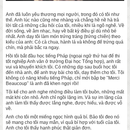
Anh đã luôn yêu thương mọi người, trong đó có tôi như
thế. Anh lúc nào cũng nhẹ nhàng và chẳng hề nề hà trả
lời tất cả những câu hỏi của tôi, nhiều khi là ngô nghê. Về
đời sống, về âm nhạc, hay về bất kỳ điều gì dù nhỏ bé
nhất. Anh dạy tôi làm món trứng tráng (trứng chiên) theo
kiểu của anh: Có cà chua, hành lá và không để trứng quá
chín, mà phải bắc ra ngay.
Hồi tôi bắt đầu học tiếng Pháp (ngoại ngữ thứ hai để thi
tốt nghiệp Anh văn ở trường Đại học Tổng hợp), anh rất
vui và khuyến khích tôi. Có những dịp sau buổi học tôi
đến nhà anh, để anh truy bài cho tôi, dạy thêm cho tôi. Tôi
không có năng khiếu tiếng Pháp, chỉ mới bập bẹ "Merci
Beaucoup" là anh đã khen ngợi rồi!
Tôi kể cho anh nghe những điều làm tôi buồn, những mất
mát khi còn nhỏ. Anh chỉ ngồi lặng im. Và sự im lặng của
anh làm tôi thấy được lắng nghe, được hiểu, và được vỗ
về.
Anh cho tôi một miếng ngọc hình quả bí. Bảo tôi đeo nó
sẽ mang cho tôi may mắn, vì quả bí hợp với tuổi của tôi.
Anh cho tôi thấy hạnh phúc thật giản đơn.