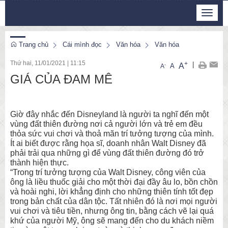
Thứ 6, 7/8/2026
Toggle
4
:
56
:
54
navigat
Trang chủ
Cái mình đọc
Văn hóa
Văn hóa
Thứ hai, 11/01/2021
|
11:15
+
|
A
-
A
A
GIÁ CỦA ĐAM MÊ
Giờ đây nhắc đến Disneyland là người ta nghĩ đến một
vùng đất thiên đường nơi cả người lớn và trẻ em đều
thỏa sức vui chơi và thoả mãn trí tưởng tượng của mình.
Ít ai biết được rằng họa sĩ, doanh nhân Walt Disney đã
phải trải qua những gì để vùng đất thiên đường đó trở
thành hiện thực.
“Trong trí tưởng tượng của Walt Disney, công viên của
ông là liều thuốc giải cho một thời đại đầy âu lo, bồn chồn
và hoài nghi, lời khẳng định cho những thiên tính tốt đẹp
trong bản chất của dân tộc. Tất nhiên đó là nơi mọi người
vui chơi và tiêu tiền, nhưng ông tin, bằng cách vẽ lại quá
khứ của người Mỹ, ông sẽ mang đến cho du khách niềm