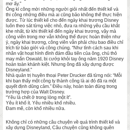
mơ ấy.”
Ông kì công mời những người giỏi nhất đến thiết kế và
thi công những điều mà ai cũng bảo không thể thực hiện
được. Từ lúc thiết kế cho đến ngày khai trương Disney
luôn theo sát từng việc nhỏ, đưa ra những yêu cầu khắt
khe nhất, từ khi thiết kế đến ngày khai trương, vậy mà
công viên trong mơ vẫn không thể được hoàn thiện như
ý, ngày khai trương, công viên vẫn phải chịu bao điều chỉ
trích từ báo giới và công chúng. “Như tình cách sau khi
nhân vật hoạt hình đình đám đầu tiên của ông, chú thỏ
may mắn Oswald, bị cướp khỏi tay ông năm 1920 Disney
hoàn toàn khánh kiệt. Nhưng ông đã xây dựng được
Disneyland.”
Nhà quản trị huyền thoại Peter Drucker đã từng nói: “Mỗi
khi bạn thấy một công ty thành công là ai đó đã ra một
quyết định dũng cảm.” Điều này, hoàn toàn đúng trong
trường hợp của Walt Disney.
“Yêu là chết ở trong lòng một ít”.
Yêu ít khổ ít. Yêu nhiều khổ nhiều.
Đam mê, còn khổ nhiều nữa.
Không chỉ có những câu chuyện về quá trình thiết kế và
xây dựng Disneyland, Câu chuyện cũng không quên