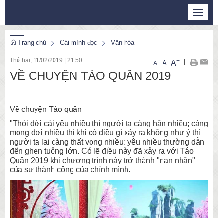
Thứ 6, 7/8/2026
Toggle
23
:
08
:
21
navigat
Trang chủ
Cái mình đọc
Văn hóa
Thứ hai, 11/02/2019
|
21:50
+
|
A
-
A
A
VỀ CHUYỆN TÁO QUÂN 2019
Về chuyện Táo quân
"Thói đời cái yêu nhiều thì người ta càng hận nhiều; càng
mong đợi nhiều thì khi có điều gì xảy ra không như ý thì
người ta lại càng thất vọng nhiều; yêu nhiều thường dẫn
đến ghen tuông lớn. Có lẽ điều này đã xảy ra với Táo
Quân 2019 khi chương trình này trở thành "nạn nhân"
của sự thành công của chính mình.