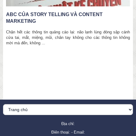
WHEN LUXURY MEETS ART : NGHỆ THUẬT ĐẨY LÙI
GIỚI HẠN
h
Những chiếc đồng hồ nhỏ cần tới cả ngàn giờ chế tác, những hạt bụi
g
hiếm đến từ một hành tinh xa xôi, những chiếc túi xách làm từ những
bộ da tuyệt ...
Địa chỉ:
Điên thoại: - Email: