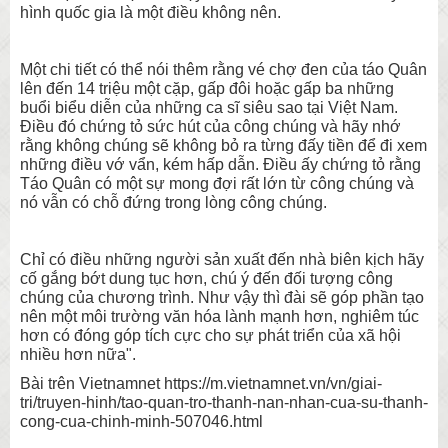
hình quốc gia là một điều không nên.
Một chi tiết có thể nói thêm rằng vé chợ đen của táo Quân
lên đến 14 triệu một cặp, gấp đôi hoặc gấp ba những
buổi biểu diễn của những ca sĩ siêu sao tại Việt Nam.
Điều đó chứng tỏ sức hút của công chúng và hãy nhớ
rằng không chúng sẽ không bỏ ra từng đấy tiền để đi xem
những điều vớ vẩn, kém hấp dẫn. Điều ấy chứng tỏ rằng
Táo Quân có một sự mong đợi rất lớn từ công chúng và
nó vẫn có chỗ đứng trong lòng công chúng.
Chỉ có điều những người sản xuất đến nhà biên kịch hãy
cố gắng bớt dung tục hơn, chú ý đến đối tượng công
chúng của chương trình. Như vậy thì đài sẽ góp phần tạo
nên một môi trường văn hóa lành mạnh hơn, nghiêm túc
hơn có đóng góp tích cực cho sự phát triển của xã hội
nhiều hơn nữa".
Bài trên Vietnamnet https://m.vietnamnet.vn/vn/giai-
tri/truyen-hinh/tao-quan-tro-thanh-nan-nhan-cua-su-thanh-
cong-cua-chinh-minh-507046.html