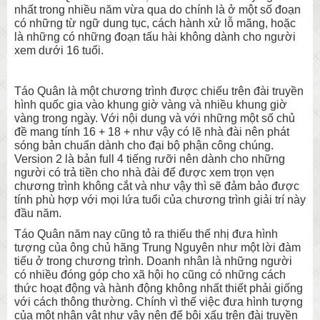
nhất trong nhiều năm vừa qua do chính là ở một số đoạn
có những từ ngữ dung tục, cách hành xử lỗ mãng, hoặc
là những có những đoạn tấu hài không dành cho người
xem dưới 16 tuổi.
Táo Quân là một chương trình được chiếu trên đài truyền
hình quốc gia vào khung giờ vàng và nhiều khung giờ
vàng trong ngày. Với nội dung và với những một số chủ
đề mang tính 16 + 18 + như vậy có lẽ nhà đài nên phát
sóng bản chuẩn dành cho đại bộ phận công chúng.
Version 2 là bản full 4 tiếng rưỡi nên dành cho những
người có trả tiền cho nhà đài để được xem trọn vẹn
chương trình không cắt và như vậy thì sẽ đảm bảo được
tính phù hợp với mọi lứa tuổi của chương trình giải trí này
đầu năm.
Táo Quân năm nay cũng tỏ ra thiếu thế nhị đưa hình
tượng của ông chủ hãng Trung Nguyên như một lời đàm
tiếu ở trong chương trình. Doanh nhân là những người
có nhiều đóng góp cho xã hội họ cũng có những cách
thức hoạt động và hành động không nhất thiết phải giống
với cách thông thường. Chính vì thế việc đưa hình tượng
của một nhân vật như vậy nên để bôi xấu trên đài truyền