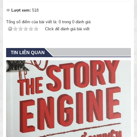
Lượt xem:
518
Tổng số điểm của bài viết là:
0
trong
0
đánh giá
Click để đánh giá bài viết
TIN LIÊN QUAN