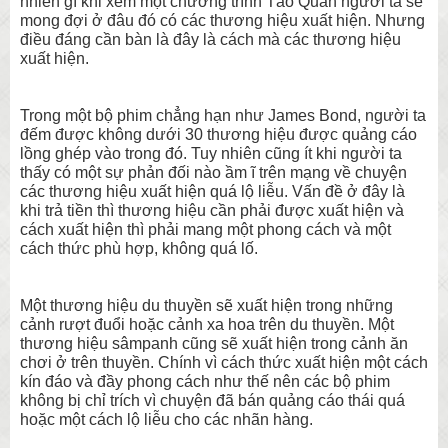
nhiên gì khi xem một chương trình Táo Quân người ta sẽ
mong đợi ở đâu đó có các thương hiệu xuất hiện. Nhưng
điều đáng cần bàn là đây là cách mà các thương hiệu
xuất hiện.
Trong một bộ phim chẳng hạn như James Bond, người ta
đếm được không dưới 30 thương hiệu được quảng cáo
lồng ghép vào trong đó. Tuy nhiên cũng ít khi người ta
thấy có một sự phản đối nào ầm ĩ trên mạng về chuyện
các thương hiệu xuất hiện quá lộ liễu. Vấn đề ở đây là
khi trả tiền thì thương hiệu cần phải được xuất hiện và
cách xuất hiện thì phải mang một phong cách và một
cách thức phù hợp, không quá lố.
Một thương hiệu du thuyền sẽ xuất hiện trong những
cảnh rượt đuổi hoặc cảnh xa hoa trên du thuyền. Một
thương hiệu sâmpanh cũng sẽ xuất hiện trong cảnh ăn
chơi ở trên thuyền. Chính vì cách thức xuất hiện một cách
kín đáo và đầy phong cách như thế nên các bộ phim
không bị chỉ trích vì chuyện đã bán quảng cáo thái quá
hoặc một cách lộ liễu cho các nhãn hàng.