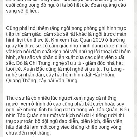
cuối cùng trong đó người ta bỏ hết các đoạn quảng cáo
vụng về lộ liễu.
Cũng phải nói thêm rằng ngồi trong phòng ghi hình trực
tiếp thì cảm giác, cảm xúc sẽ rất khác là ngồi trước màn
hình tivi trên thực tế. Khi xem Táo Quân 2019 ở trường
quay tôi thực sự có cảm giác như mình đang đi xem một
vở kịch nói đậm chất kịch nói với những lời thoại dài hóm
hỉnh, sâu sắc và phần diễn xuất của các diễn viên xuất
sắc. Đó là Chí Trung, nghệ sĩ ưu tú - giám đốc nhà hát
tuổi trẻ, Xuân Bắc cũng là một nghệ sĩ ưu tú, Tự Long -
nghệ sĩ nhân dân, cây hài hóm hỉnh đất Hải Phòng
Quang Thắng, cây hài Vân Dung.
Thực sự là có nhiều lúc người xem ngay cả những
người xem ở trình độ cao cũng phải bật cười hoặc suy
nghĩ về những tình huống đặt ra trong vở Táo Quân. Nếu
nhìn Táo Quân như một vở kịch nói dài 4 tiếng rưỡi thì
thực sự toàn bộ đội ngũ đạo diễn, biên kịch, diễn viên,
hậu đài đã làm một công việc khủng khiếp trong vòng
chưa đến một tháng.