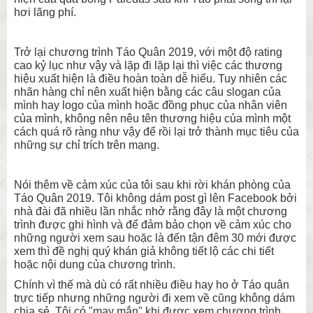
hơi lãng phí.
Trở lại chương trình Táo Quân 2019, với một độ rating
cao kỷ lục như vậy và lặp đi lặp lại thì việc các thương
hiệu xuất hiện là điều hoàn toàn dễ hiểu. Tuy nhiên các
nhãn hàng chỉ nên xuất hiện bằng các câu slogan của
mình hay logo của mình hoặc đồng phục của nhân viên
của mình, không nên nêu tên thương hiệu của mình một
cách quá rõ ràng như vậy để rồi lại trở thành mục tiêu của
những sự chỉ trích trên mạng.
Nói thêm về cảm xúc của tôi sau khi rời khán phòng của
Táo Quân 2019. Tôi không dám post gì lên Facebook bởi
nhà đài đã nhiều lần nhắc nhở rằng đây là một chương
trình được ghi hình và để đảm bảo chọn về cảm xúc cho
những người xem sau hoặc là đến tận đêm 30 mới được
xem thì đề nghị quý khán giả không tiết lộ các chi tiết
hoặc nội dung của chương trình.
Chính vì thế mà dù có rất nhiều điều hay ho ở Táo quân
trực tiếp nhưng những người đi xem về cũng không dám
chia sẻ. Tôi có "may mắn" khi được xem chương trình