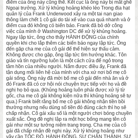
điểm của ông này cũng thế. Kết cục là ông này bị mất ghế
Ngoại trưởng. Xử lý khủng hoảng khéo léo Trong địa hạt
quản lý của Frank Underwood xảy ra một tai nạn giao
thông làm chết 1 cô gái do tài xế vào cua quá nhanh và ở
điểm cua đó không có biển báo. Frank đã bỏ dở công
việc của mình ở Washington DC để xử lý khủng hoảng.
Ngay lập tức, ông cho thấy HÀNH ĐỘNG của chính
quyền khi cho lắp thêm các biển báo ngay lập tức. Ông
đến gặp cha mẹ của cô gái để thể hiện sự thấu cảm.
Không được cho gặp, ông lập tức tìm hướng khác. Tôn
giáo và tín ngưỡng luôn là một cách cửa để ngỏ trong
tâm hồn của nhiều người. Nắm được điều ấy, Frank đã
tận dụng mối liên hệ của mình với cha xứ nơi bố mẹ cô
gái sống. Ông này đã mời bố mẹ cô gái đến nhà ăn và ở
đó Frank đã có cơ hội nói chuyện trực tiếp với họ và đề
nghị họ bỏ qua. (Khủng hoảng luôn phải được xử lý từ
gốc, cha mẹ cô gái không kiện nữa thì khủng hoảng sẽ tự
qua.) Frank biết rằng bố mẹ cô gái không nhận tiền bồi
thường nhưng nếu dùng số tiền đó đúng cách thì họ sẽ
chấp nhận. Cô gái xấu số là một người chơi bóng chuyền
xuất sắc. Ông đề nghị lập ra một học bổng mang tên cô
gái như một sự tưởng niệm trang trọng. Cha mẹ của cô
gái đã chấp nhận đề nghị này. Xử lý khủng hoảng như
vậy cần TỐC ĐỘ, HÀNH ĐỘNG, SỰ CHÂN THÀNH, SỰ