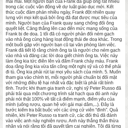
mãi mãi. Một người bạn của Frank đã giúp ông rất nhiều
trong các cuộc vận động về dự luật giáo dục mới. Kết
thúc cuộc đàm phán nhiều ngày, Frank đột nhiên quay
lưng với mọi kết quả bởi ông đã đạt được mục tiêu của
mình. Người bạn của Frank quay sang chống đối ông
quyết liệt. Căng thẳng lên cao đến mức mạng sống của
Frank bị đe doạ. 1 tối đã có người phản đối ném gạch
vào nhà ông cùng hàng loạt động thái đe doạ khác. Trong
một buổi gặp với người bạn cũ tại văn phòng làm việc.
Frank đã tiết lộ rằng chính ông ta là người cho ném gạch
vào nhà và đăng các lời doạ giết chính ông ta. Việc này
làm ông kia tức điên lên và đấm Frank chảy máu. Frank
doạ rằng ông kia vừa tấn công một nghị sỹ và có thể phải
đi tù. Ông kia phải rút lại mọi yêu sách của mình. 5. Muốn
tham gia vào chính trị, mỗi người phải chuẩn bị đối mặt
với những điều tệ hại nhất và đặc biệt là phải rất bình
tĩnh. Trước khi tham gia tranh cử, nghị sỹ Peter Russo đã
phải trải qua một chương trình sát hạch qua đó anh này
phải nói thật 100% về tất cả điểm mạnh, điểm yếu của
mình (uống rượu, quan hệ với gái mại dâm,...). Đây là
bước kiểm tra bắt buộc với các ứng cử viên “đinh”. Quả
nhiên, khi Peter Russo ra tranh cử, các đối thủ đã đánh
vào việc anh này nghiện rượu. Anh này thẳng thắn thừa
nhận và nói rằng tôi đã quyết tâm cai nghiện. Tôi đã từng