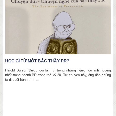
KHÁM PHÁ QUỐC KÌ TRÊN THẾ GIỚI
ười có ảnh hưởng
Có bao nhiêu cách để đọc một cuốn sách?Có bao nhiêu 
ày, ông dẫn chúng
giới hiện nay?Cờ nước nào giống cờ Việt Nam nhất v
màu sắc?Đại bàng, sư ...