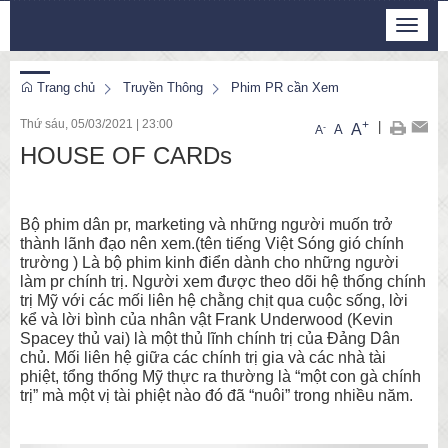
Thứ 6, 7/8/2026
Toggle
0
:
40
:
47
navigat
Trang chủ
Truyền Thông
Phim PR cần Xem
Thứ sáu, 05/03/2021
|
23:00
+
|
A
-
A
A
HOUSE OF CARDs
Bộ phim dân pr, marketing và những người muốn trở
thành lãnh đạo nên xem.(tên tiếng Việt Sóng gió chính
trường ) Là bộ phim kinh điển dành cho những người
làm pr chính trị. Người xem được theo dõi hệ thống chính
trị Mỹ với các mối liên hệ chằng chịt qua cuộc sống, lời
kể và lời bình của nhân vật Frank Underwood (Kevin
Spacey thủ vai) là một thủ lĩnh chính trị của Đảng Dân
chủ. Mối liên hệ giữa các chính trị gia và các nhà tài
phiệt, tổng thống Mỹ thực ra thường là “một con gà chính
trị” mà một vị tài phiệt nào đó đã “nuôi” trong nhiều năm.