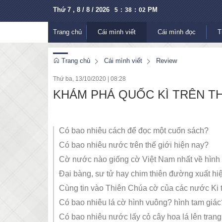
Thứ 7 , 8 / 8 / 2026
PM
5
:
38
:
03
Trang chủ
Cái mình viết
Cái mình đọc
T
Trang chủ
Cái mình viết
Review
Thứ ba, 13/10/2020
|
08:28
KHÁM PHÁ QUỐC KÌ TRÊN TH
Có bao nhiêu cách để đọc một cuốn sách?
Có bao nhiêu nước trên thế giới hiện nay?
Cờ nước nào giống cờ Việt Nam nhất về hình
Đại bàng, sư tử hay chim thiên đường xuất hiện
Cùng tin vào Thiên Chúa cờ của các nước Ki t
Có bao nhiêu lá cờ hình vuông? hình tam giác
Có bao nhiêu nước lấy cỏ cây hoa lá lên trang 