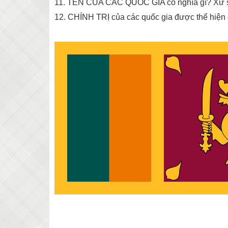
11. TÊN CỦA CÁC QUỐC GIA có nghĩa gì? Xứ sở 
12. CHÍNH TRỊ của các quốc gia được thể hiện 