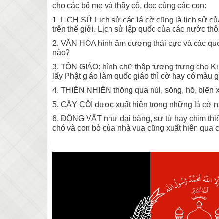
cho các bố mẹ và thầy cô, đọc cùng các con:
1. LỊCH SỬ Lịch sử các lá cờ cũng là lịch sử của
trên thế giới. Lịch sử lập quốc của các nước th
2. VĂN HÓA hình âm dương thái cực và các quẻ b
nào?
3. TÔN GIÁO: hình chữ thập tượng trưng cho Ki 
lấy Phật giáo làm quốc giáo thì cờ hay có màu g
4. THIÊN NHIÊN thông qua núi, sông, hồ, biển x
5. CÂY CỐI được xuất hiện trong những lá cờ nà
6. ĐỘNG VẬT như đại bàng, sư tử hay chim thiên
chó và con bò của nhà vua cũng xuất hiện qua c