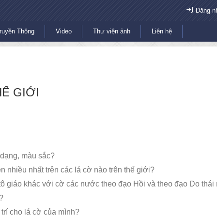
Đăng n
ruyền Thông
Video
Thư viện ảnh
Liên hệ
Ế GIỚI
 dạng, màu sắc?
 nhiều nhất trên các lá cờ nào trên thế giới?
ô giáo khác với cờ các nước theo đạo Hồi và theo đạo Do thái
?
trí cho lá cờ của mình?