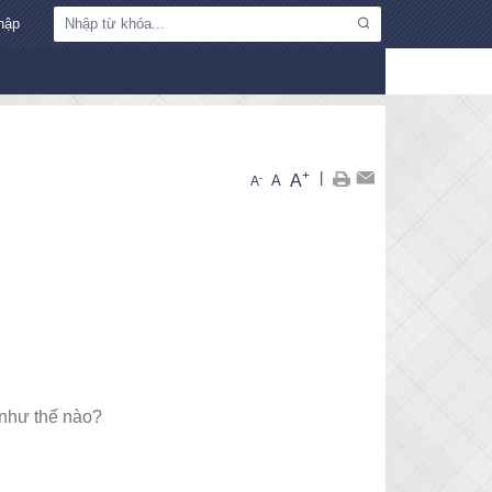
hập
+
|
A
-
A
A
 như thế nào?