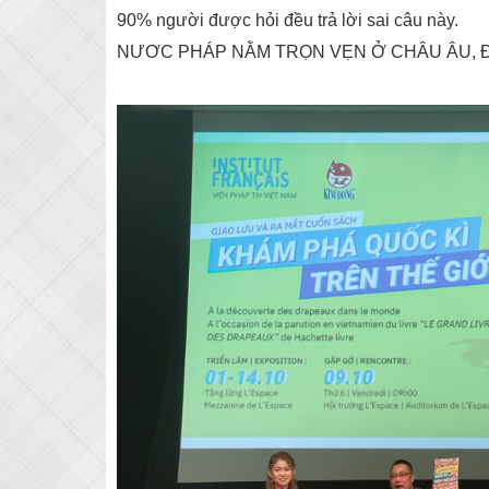
90% người được hỏi đều trả lời sai câu này.
NƯƠC PHÁP NẰM TRỌN VẸN Ở CHÂU ÂU, Đ