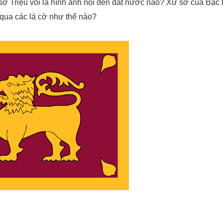
Triệu voi là hình ảnh nói đến đất nước nào? Xứ sở của Bạc
qua các lá cờ như thế nào?