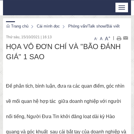
Thứ 6, 7/8/2026
Toggle
3
:
00
:
09
navigat
Trang chủ
Cái mình đọc
Phỏng vấn/Talk show/Bài viết
Thứ sáu, 15/10/2021
|
16:13
+
|
A
-
A
A
HỌA VÔ ĐƠN CHÍ VÀ "BÃO ĐÁNH
GIÁ" 1 SAO
Để phân tích, bình luận, đưa ra các quan điểm, góc nhìn
về mối quan hệ hợp tác giữa doanh nghiệp với người
nổi tiếng, Người Đưa Tin khởi đăng loạt dài kỳ Hào
quang và góc khuất sau cái bắt tay của doanh nghiệp và