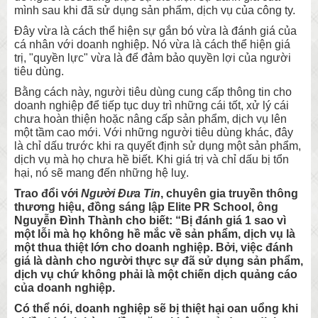
mình sau khi đã sử dụng sản phẩm, dịch vụ của công ty.
Đây vừa là cách thể hiện sự gắn bó vừa là đánh giá của
cá nhân với doanh nghiệp. Nó vừa là cách thể hiện giá
trị, "quyền lực" vừa là để đảm bảo quyền lợi của người
tiêu dùng.
Bằng cách này, người tiêu dùng cung cấp thông tin cho
doanh nghiệp để tiếp tục duy trì những cái tốt, xử lý cái
chưa hoàn thiện hoặc nâng cấp sản phẩm, dịch vụ lên
một tầm cao mới. Với những người tiêu dùng khác, đây
là chỉ dấu trước khi ra quyết định sử dụng một sản phẩm,
dịch vụ mà họ chưa hề biết. Khi giá trị và chỉ dấu bị tổn
hại, nó sẽ mang đến những hệ luỵ.
Trao đổi với
Người Đưa Tin
, chuyên gia truyền thông
thương hiệu, đồng sáng lập Elite PR School, ông
Nguyễn Đình Thành cho biết: “Bị đánh giá 1 sao vì
một lỗi mà họ không hề mắc về sản phẩm, dịch vụ là
một thua thiệt lớn cho doanh nghiệp. Bởi, việc đánh
giá là dành cho người thực sự đã sử dụng sản phẩm,
dịch vụ chứ không phải là một chiến dịch quảng cáo
của doanh nghiệp.
Có thể nói, doanh nghiệp sẽ bị thiệt hại oan uổng khi