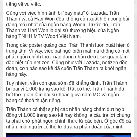
tiếng về vụ việc.
Cùng với việc hình ảnh bị “bay màu” ở Lazada, Trấn
Thành và cả Hari Won đều không còn xuất hiện trong bài
đăng mới nhất của ngân hàng Woori. Trước đó, Trấn
Thành và Hari Won là đại sứ thương hiệu của Ngân
hàng TNHH MTV Woori Việt Nam.
Trong các poster quảng cáo, Trấn Thành luôn xuất hiện ở
trung tâm. Vì vậy, việc bất ngờ biến mất mà không có một
phát ngôn chính thức nào đang nhận được sự quan tâm
đặc biệt của netizen. Cũng như với Lazada, netizen đồn
đoán, cơn bão sao kê đã cuốn Trấn Thành ra khỏi ngân
hàng này.
Tuy nhiên, vẫn còn quá sớm để khẳng định, Trấn Thành
bị loại vì 1.000 trang sao kê. Rất có thể, Trấn Thành đã
hết thời gian làm đại sứ hoặc giữa nam MC và ngân
hàng có thoả thuận riêng.
Trấn Thành có thật sự bị các nhãn hàng chấm dứt hợp
đồng vì 1.000 trang sao kê hay không là câu trả lời chúng
ta phải chờ phát ngôn chính thức từ các bên. Ở góc độ cá
nhân, mỗi người có thể tự đưa ra phán đoán của mình.