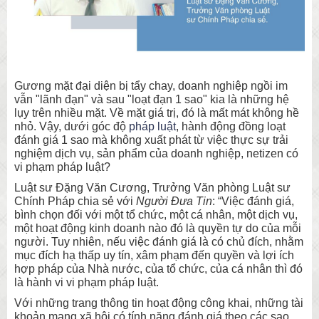
Gương mặt đại diện bị tẩy chay, doanh nghiệp ngồi im
vẫn "lãnh đạn" và sau "loạt đạn 1 sao" kia là những hệ
lụy trên nhiều mặt. Về mặt giá trị, đó là mất mát không hề
nhỏ. Vậy, dưới góc độ
pháp luật
, hành động đồng loạt
đánh giá 1 sao mà không xuất phát từ việc thực sự trải
nghiệm dịch vụ, sản phẩm của doanh nghiệp, netizen có
vi phạm pháp luật?
Luật sư Đặng Văn Cương, Trưởng Văn phòng Luật sư
Chính Pháp chia sẻ với
Người Đưa Tin
: “Việc đánh giá,
bình chọn đối với một tổ chức, một cá nhân, một dịch vụ,
một hoạt động kinh doanh nào đó là quyền tự do của mỗi
người. Tuy nhiên, nếu việc đánh giá là có chủ đích, nhằm
mục đích hạ thấp uy tín, xâm phạm đến quyền và lợi ích
hợp pháp của Nhà nước, của tổ chức, của cá nhân thì đó
là hành vi vi phạm pháp luật.
Với những trang thông tin hoạt động công khai, những tài
khoản mạng xã hội có tính năng đánh giá theo các sao,