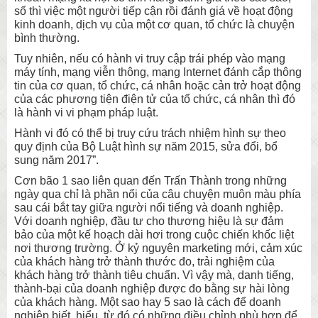
số thì việc một người tiếp cận rồi đánh giá về hoạt động
kinh doanh, dịch vụ của một cơ quan, tổ chức là chuyện
bình thường.
Tuy nhiên, nếu có hành vi truy cập trái phép vào mạng
máy tính, mạng viễn thông, mạng Internet đánh cắp thông
tin của cơ quan, tổ chức, cá nhân hoặc cản trở hoạt động
của các phương tiện điện tử của tổ chức, cá nhân thì đó
là hành vi vi phạm pháp luật.
Hành vi đó có thể bị truy cứu trách nhiệm hình sự theo
quy định của Bộ Luật hình sự năm 2015, sửa đổi, bổ
sung năm 2017”.
Cơn bão 1 sao liên quan đến Trấn Thành trong những
ngày qua chỉ là phần nổi của câu chuyện muôn màu phía
sau cái bắt tay giữa người nổi tiếng và doanh nghiệp.
Với doanh nghiệp, đầu tư cho thương hiệu là sự đảm
bảo của một kế hoạch dài hơi trong cuộc chiến khốc liệt
nơi thương trường. Ở kỷ nguyên marketing mới, cảm xúc
của khách hàng trở thành thước đo, trải nghiệm của
khách hàng trở thành tiêu chuẩn. Vì vậy mà, danh tiếng,
thành-bại của doanh nghiệp được đo bằng sự hài lòng
của khách hàng. Một sao hay 5 sao là cách để doanh
nghiệp biết, hiểu, từ đó có những điều chỉnh phù hợp để