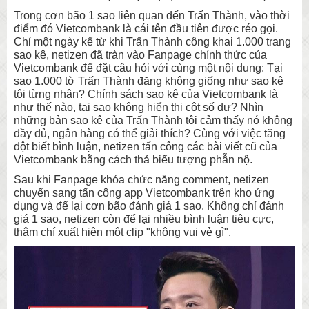
Trong cơn bão 1 sao liên quan đến Trấn Thành, vào thời
điểm đó Vietcombank là cái tên đầu tiên được réo gọi.
Chỉ một ngày kể từ khi Trấn Thành công khai 1.000 trang
sao kê, netizen đã tràn vào Fanpage chính thức của
Vietcombank để đặt câu hỏi với cùng một nội dung: Tại
sao 1.000 tờ Trấn Thành đăng không giống như sao kê
tôi từng nhận? Chính sách sao kê của Vietcombank là
như thế nào, tại sao không hiển thị cột số dư? Nhìn
những bản sao kê của Trấn Thành tôi cảm thấy nó không
đầy đủ, ngân hàng có thể giải thích? Cùng với việc tăng
đột biết bình luận, netizen tấn công các bài viết cũ của
Vietcombank bằng cách thả biểu tượng phẫn nộ.
Sau khi Fanpage khóa chức năng comment, netizen
chuyển sang tấn công app Vietcombank trên kho ứng
dụng và để lại cơn bão đánh giá 1 sao. Không chỉ đánh
giá 1 sao, netizen còn để lại nhiều bình luận tiêu cực,
thậm chí xuất hiện một clip "không vui vẻ gì".