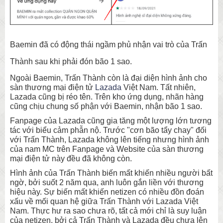
Baemin đã có động thái ngầm phủ nhận vai trò của Trấn
Thành sau khi phải đón bão 1 sao.
Ngoài Baemin, Trấn Thành còn là đại diện hình ảnh cho
sàn thương mại điện tử
Lazada
Việt Nam. Tất nhiên,
Lazada cũng bị réo tên. Trên kho ứng dụng, nhãn hàng
cũng chịu chung số phận với Baemin, nhận bão 1 sao.
Fanpage của Lazada cũng gia tăng một lượng lớn tương
tác với biểu cảm phẫn nộ. Trước "cơn bão tẩy chay" đối
với Trấn Thành, Lazada không lên tiếng nhưng hình ảnh
của nam MC trên Fanpage và Website của sàn thương
mại điện tử này đều đã không còn.
Hình ảnh của Trấn Thành biến mất khiến nhiều người bất
ngờ, bởi suốt 2 năm qua, anh luôn gắn liền với thương
hiệu này. Sự biến mất khiến netizen có nhiều đồn đoán
xấu về mối quan hệ giữa Trấn Thành với Lazada Việt
Nam. Thực hư ra sao chưa rõ, tất cả mới chỉ là suy luận
của netizen, bởi cả Trấn Thành và Lazada đều chưa lên