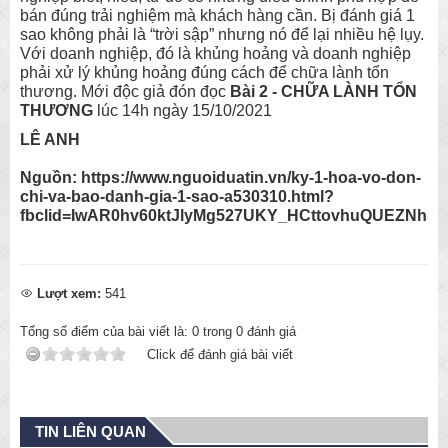
bán đúng trải nghiệm mà khách hàng cần. Bị đánh giá 1
sao không phải là “trời sập” nhưng nó để lại nhiều hệ lụy.
Với doanh nghiệp, đó là khủng hoảng và doanh nghiệp
phải xử lý khủng hoảng đúng cách để chữa lành tổn
thương. Mới độc giả đón đọc
Bài 2 - CHỮA LÀNH TỔN
THƯƠNG
lúc 14h ngày 15/10/2021
LÊ ANH
Nguồn: https://www.nguoiduatin.vn/ky-1-hoa-vo-don-
chi-va-bao-danh-gia-1-sao-a530310.html?
fbclid=IwAR0hv60ktJlyMg527UKY_HCttovhuQUEZNhs
Lượt xem:
541
Tổng số điểm của bài viết là:
0
trong
0
đánh giá
Click để đánh giá bài viết
TIN LIÊN QUAN