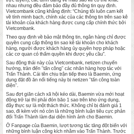
nhau nhưng đều đảm bảo đầy đủ thông tin quy định.
Vietcombank cũng khẳng định: “Chúng tôi luôn cam kết
về tính minh bạch, chính xác của các thông tin trên sao kê
tài khoản của khách hàng được cung cấp chính thức bởi
Vietcombank.
Theo quy định về bảo mật thông tin, ngân hàng chỉ được
quyền cung cấp thông tin sao kê tài khoản cho khách
hàng, người được khách hàng ủy quyền hợp pháp hoặc
các cơ quan có thẩm quyền khi được yêu cầu”.
Sau động thái này của Vietcombank, netizen chuyển
hướng, tràn đến "tấn công" các nhãn hàng hợp tác với
Trấn Thành. Cái tên chịu trận tiếp theo là Baemin, ứng
dụng đặt đồ ăn nổi tiếng này bị netizen "tấn công toàn
diện".
Sau đợt giãn cách xã hội kéo dài, Baemin vừa mới hoạt
động trở lại thì phải đón bão 1 sao trên kho ứng dụng,
đây thực sự là một thách thức. Không chỉ bị đánh giá 1
sao, đi kèm với nó còn là những bình luận tiêu cực phản
đối Trấn Thành làm đại diện hình ảnh cho Baemin.
Ở Fanpage của Baemin, lượt tương tác tăng đột biến với
những bình luận công kích nhằm vào Trấn Thành. Trước