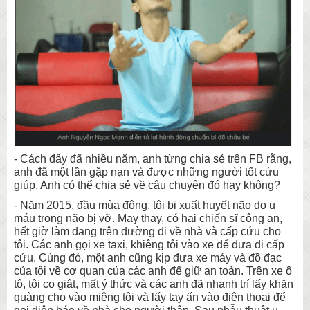
- Cách đây đã nhiều năm, anh từng chia sẻ trên FB rằng,
anh đã một lần gặp nạn và được những người tốt cứu
giúp. Anh có thể chia sẻ về câu chuyện đó hay không?
- Năm 2015, đầu mùa đông, tôi bị xuất huyết não do u
máu trong não bị vỡ. May thay, có hai chiến sĩ công an,
hết giờ làm đang trên đường đi về nhà và cấp cứu cho
tôi. Các anh gọi xe taxi, khiêng tôi vào xe để đưa đi cấp
cứu. Cùng đó, một anh cũng kịp đưa xe máy và đồ đạc
của tôi về cơ quan của các anh để giữ an toàn. Trên xe ô
tô, tôi co giật, mất ý thức và các anh đã nhanh trí lấy khăn
quàng cho vào miệng tôi và lấy tay ấn vào điện thoại để