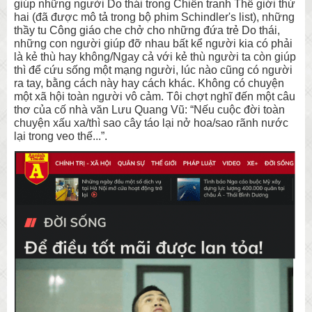
giúp những người Do thái trong Chiến tranh Thế giới thứ
hai (đã được mô tả trong bộ phim Schindler's list), những
thầy tu Công giáo che chở cho những đứa trẻ Do thái,
những con người giúp đỡ nhau bất kể người kia có phải
là kẻ thù hay không/Ngay cả với kẻ thù người ta còn giúp
thì để cứu sống một mạng người, lúc nào cũng có người
ra tay, bằng cách này hay cách khác. Không có chuyện
một xã hội toàn người vô cảm. Tôi chợt nghĩ đến một câu
thơ của cố nhà văn Lưu Quang Vũ: “Nếu cuộc đời toàn
chuyện xấu xa/thì sao cây táo lại nở hoa/sao rãnh nước
lại trong veo thế...”.