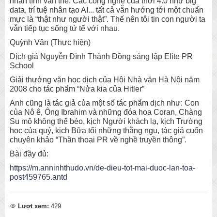
nhân tính vẫn thế. Các công nghệ của thời 4.0 như big
data, trí tuệ nhân tạo AI... tất cả vẫn hướng tới một chuẩn
mực là “thật như người thật”. Thế nên tôi tin con người ta
vẫn tiếp tục sống tử tế với nhau.
Quỳnh Vân (Thực hiện)
Dịch giả Nguyễn Đình Thành Đồng sáng lập Elite PR
School
Giải thưởng văn học dịch của Hội Nhà văn Hà Nội năm
2008 cho tác phẩm “Nửa kia của Hitler”
Anh cũng là tác giả của một số tác phẩm dịch như: Con
của Nô ê, Ông Ibrahim và những đóa hoa Coran, Chàng
Su mô không thể béo, kịch Người khách lạ, kịch Trường
học của quỷ, kịch Bữa tối những thằng ngu, tác giả cuốn
chuyên khảo “Thần thoại PR về nghề truyền thông”.
Bài đầy đủ:
https://m.anninhthudo.vn/de-dieu-tot-mai-duoc-lan-toa-
post459765.antd
Lượt xem:
429