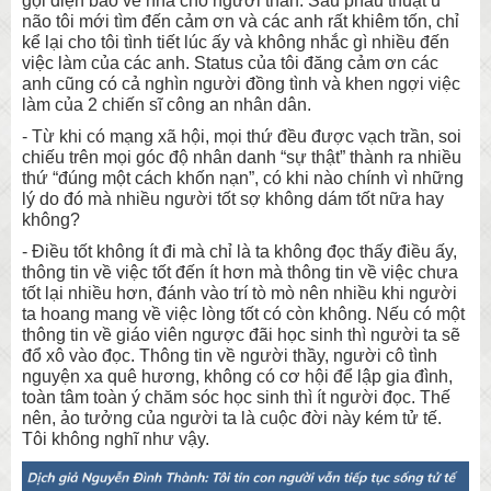
gọi điện báo về nhà cho người thân. Sau phẫu thuật u
não tôi mới tìm đến cảm ơn và các anh rất khiêm tốn, chỉ
kể lại cho tôi tình tiết lúc ấy và không nhắc gì nhiều đến
việc làm của các anh. Status của tôi đăng cảm ơn các
anh cũng có cả nghìn người đồng tình và khen ngợi việc
làm của 2 chiến sĩ công an nhân dân.
- Từ khi có mạng xã hội, mọi thứ đều được vạch trần, soi
chiếu trên mọi góc độ nhân danh “sự thật” thành ra nhiều
thứ “đúng một cách khốn nạn”, có khi nào chính vì những
lý do đó mà nhiều người tốt sợ không dám tốt nữa hay
không?
- Điều tốt không ít đi mà chỉ là ta không đọc thấy điều ấy,
thông tin về việc tốt đến ít hơn mà thông tin về việc chưa
tốt lại nhiều hơn, đánh vào trí tò mò nên nhiều khi người
ta hoang mang về việc lòng tốt có còn không. Nếu có một
thông tin về giáo viên ngược đãi học sinh thì người ta sẽ
đổ xô vào đọc. Thông tin về người thầy, người cô tình
nguyện xa quê hương, không có cơ hội để lập gia đình,
toàn tâm toàn ý chăm sóc học sinh thì ít người đọc. Thế
nên, ảo tưởng của người ta là cuộc đời này kém tử tế.
Tôi không nghĩ như vậy.