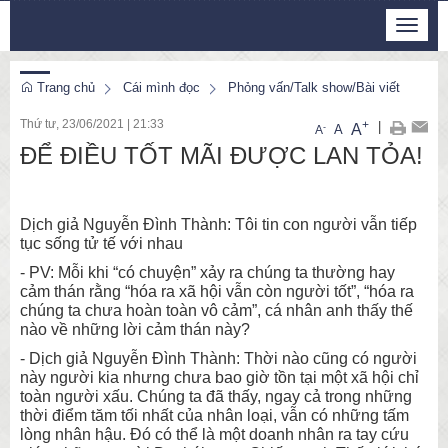
Chủ Nhật, 9/8/2026
Toggle
13
:
51
:
23
navigat
Trang chủ
Cái mình đọc
Phỏng vấn/Talk show/Bài viết
Thứ tư, 23/06/2021
|
21:33
+
|
A
-
A
A
ĐỂ ĐIỀU TỐT MÃI ĐƯỢC LAN TỎA!
Dịch giả Nguyễn Đình Thành: Tôi tin con người vẫn tiếp
tục sống tử tế với nhau
- PV: Mỗi khi “có chuyện” xảy ra chúng ta thường hay
cảm thán rằng “hóa ra xã hội vẫn còn người tốt”, “hóa ra
chúng ta chưa hoàn toàn vô cảm”, cá nhân anh thấy thế
nào về những lời cảm thán này?
- Dịch giả Nguyễn Đình Thành: Thời nào cũng có người
này người kia nhưng chưa bao giờ tồn tại một xã hội chỉ
toàn người xấu. Chúng ta đã thấy, ngay cả trong những
thời điểm tăm tối nhất của nhân loại, vẫn có những tấm
lòng nhân hậu. Đó có thể là một doanh nhân ra tay cứu