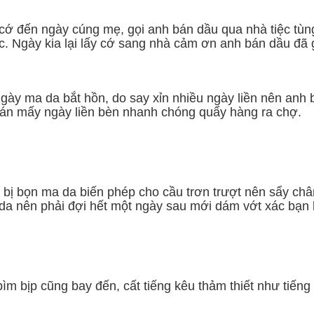
ện cớ đến ngày cúng mẹ, gọi anh bán dầu qua nhà tiệc 
gày kia lại lấy cớ sang nhà cảm ơn anh bán dầu đã giúp
gày ma da bắt hồn, do say xỉn nhiều ngày liền nên anh 
án mấy ngày liền bèn nhanh chóng quẩy hàng ra chợ.
i bị bọn ma da biến phép cho cầu trơn trượt nên sẩy ch
da nên phải đợi hết một ngày sau mới dám vớt xác bạn
bìm bịp cũng bay đến, cất tiếng kêu thảm thiết như tiến