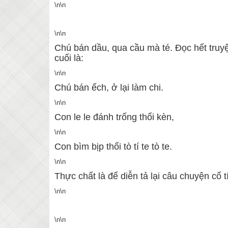
\n\n
\n\n
Chú bán dầu, qua cầu mà té. Đọc hết truyện
cuối là:
\n\n
Chú bán ếch, ở lại làm chi.
\n\n
Con le le đánh trống thổi kèn,
\n\n
Con bìm bịp thổi tò tí te tò te.
\n\n
Thực chất là để diễn tả lại câu chuyện cổ t
\n\n
\n\n