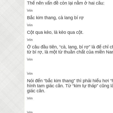
Thế nên vấn đề còn lại nằm ở hai câu:
\n\n
Bắc kim thang, cà lang bí rợ
\n\n
Cột qua kèo, là kèo qua cột.
\n\n
Ở câu đầu tiên, “cà, lang, bí rợ” là để chỉ 
từ bí rợ, là một từ thuần chất của miền N
\n\n
\n\n
Nói đến “bắc kim thang” thì phải hiểu hơi 
hình tam giác cân. Từ “kim tự tháp” cũng l
giác cân.
\n\n
\n\n