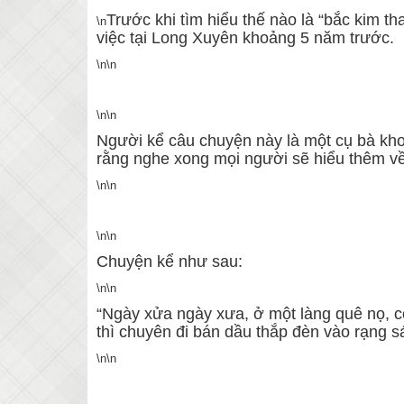
Trước khi tìm hiểu thế nào là “bắc kim th
\n
việc tại Long Xuyên khoảng 5 năm trước.
\n\n
\n\n
Người kể câu chuyện này là một cụ bà khoả
rằng nghe xong mọi người sẽ hiểu thêm về
\n\n
\n\n
Chuyện kể như sau:
\n\n
“Ngày xửa ngày xưa, ở một làng quê nọ, c
thì chuyên đi bán dầu thắp đèn vào rạng s
\n\n