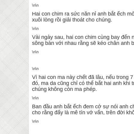
\n\n
Hai con chim ra sức năn nỉ anh bắt ếch mở
xuôi lòng rồi giải thoát cho chúng.
\n\n
Vài ngày sau, hai con chim cùng bay đến 
sông bàn với nhau rằng sẽ kéo chân anh b
\n\n
\n\n
Vì hai con ma này chết đã lâu, nếu trong
đó, ma da cũng chỉ có thể bắt hai anh khi t
chúng không còn ma phép.
\n\n
Ban đầu anh bắt ếch đem cớ sự nói anh ch
cho rằng đấy là mê tín vớ vẩn, trên đời kh
\n\n