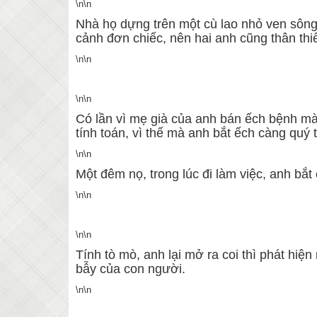
\n\n
Nhà họ dựng trên một cù lao nhỏ ven sông,
cảnh đơn chiếc, nên hai anh cũng thân thiế
\n\n
\n\n
Có lần vì mẹ già của anh bán ếch bệnh mà
tính toán, vì thế mà anh bắt ếch càng quý 
\n\n
Một đêm nọ, trong lúc đi làm việc, anh bắt
\n\n
\n\n
Tính tò mò, anh lại mở ra coi thì phát hiệ
bẫy của con người.
\n\n