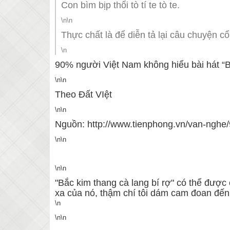
Con bìm bịp thổi tò tí te tò te.
\n\n
Thực chất là để diễn tả lại câu chuyện cổ
\n
90% người Việt Nam không hiểu bài hát “Bắ
\n\n
Theo Đất VIệt
\n\n
Nguồn: http://www.tienphong.vn/van-nghe/
\n\n
\n\n
"Bắc kim thang cà lang bí rợ" có thể được 
xa của nó, thậm chí tôi dám cam đoan đến
\n
\n\n