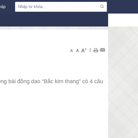
hập
+
|
A
-
A
A
rong bài đồng dao “Bắc kim thang” có 4 câu