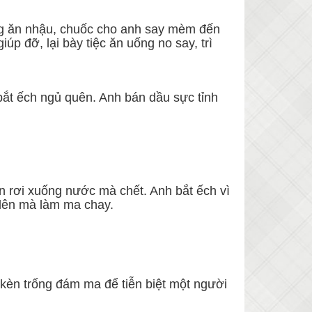
tùng ăn nhậu, chuốc cho anh say mèm đến
 đỡ, lại bày tiệc ăn uống no say, trì
bắt ếch ngủ quên. Anh bán dầu sực tỉnh
ân rơi xuống nước mà chết. Anh bắt ếch vì
 lên mà làm ma chay.
g kèn trống đám ma để tiễn biệt một người