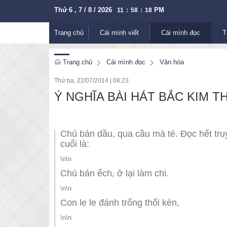
Thứ 6 , 7 / 8 / 2026
PM
11
:
58
:
19
Trang chủ
Cái mình viết
Cái mình đọc
T
Trang chủ
Cái mình đọc
Văn hóa
Thứ ba, 22/07/2014
|
08:23
Ý NGHĨA BÀI HÁT BẮC KIM 
Chú bán dầu, qua cầu mà té. Đọc hết truy
cuối là:
\n\n
Chú bán ếch, ở lại làm chi.
\n\n
Con le le đánh trống thổi kèn,
\n\n