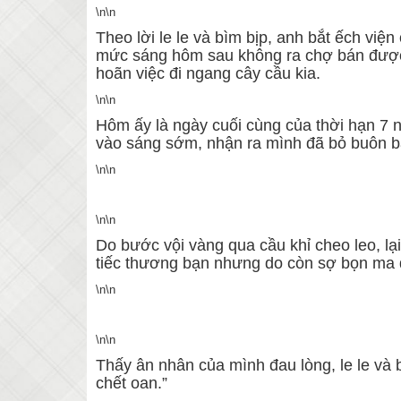
\n\n
Theo lời le le và bìm bịp, anh bắt ếch vi
mức sáng hôm sau không ra chợ bán được. N
hoãn việc đi ngang cây cầu kia.
\n\n
Hôm ấy là ngày cuối cùng của thời hạn 7 n
vào sáng sớm, nhận ra mình đã bỏ buôn b
\n\n
\n\n
Do bước vội vàng qua cầu khỉ cheo leo, lạ
tiếc thương bạn nhưng do còn sợ bọn ma 
\n\n
\n\n
Thấy ân nhân của mình đau lòng, le le và 
chết oan.”