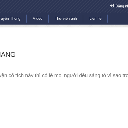
Đăng n
ruyền Thông
Video
Thư viện ảnh
Liên hệ
THANG
ện cổ tích này thì có lẽ mọi người đều sáng tỏ vì sao t