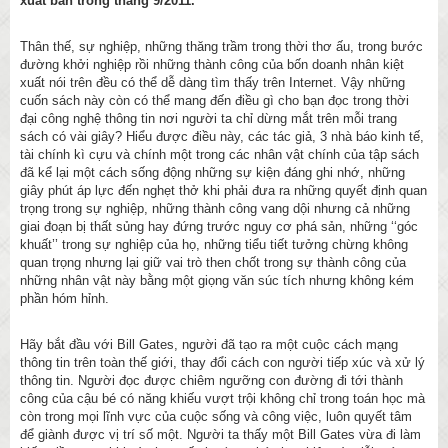
xuất bản trong tháng 9/2011.
Thân thế, sự nghiệp, những thăng trầm trong thời thơ ấu, trong bước
đường khởi nghiệp rồi những thành công của bốn doanh nhân kiệt
xuất nói trên đều có thể dễ dàng tìm thấy trên Internet. Vậy những
cuốn sách này còn có thể mang đến điều gì cho bạn đọc trong thời
đại công nghệ thông tin nơi người ta chỉ dừng mắt trên mỗi trang
sách có vài giây? Hiểu được điều này, các tác giả, 3 nhà báo kinh tế,
tài chính kì cựu và chính một trong các nhân vật chính của tập sách
đã kể lại một cách sống động những sự kiện đáng ghi nhớ, những
giây phút áp lực đến nghẹt thở khi phải đưa ra những quyết định quan
trọng trong sự nghiệp, những thành công vang dội nhưng cả những
giai đoạn bị thất sủng hay đứng trước nguy cơ phá sản, những ‘‘góc
khuất’’ trong sự nghiệp của họ, những tiểu tiết tưởng chừng không
quan trọng nhưng lại giữ vai trò then chốt trong sự thành công của
những nhân vật này bằng một giọng văn súc tích nhưng không kém
phần hóm hỉnh.
Hãy bắt đầu với Bill Gates, người đã tạo ra một cuộc cách mạng
thông tin trên toàn thế giới, thay đổi cách con người tiếp xúc và xử lý
thông tin. Người đọc được chiêm ngưỡng con đường đi tới thành
công của cậu bé có năng khiếu vượt trội không chỉ trong toán học mà
còn trong mọi lĩnh vực của cuộc sống và công việc, luôn quyết tâm
để giành được vị trí số một. Người ta thấy một Bill Gates vừa đi làm