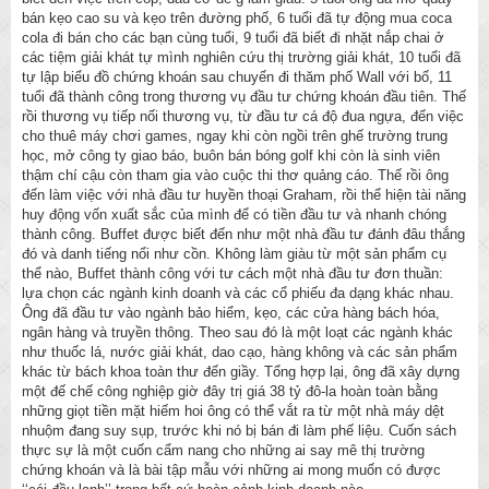
bán kẹo cao su và kẹo trên đường phố, 6 tuổi đã tự động mua coca
cola đi bán cho các bạn cùng tuổi, 9 tuổi đã biết đi nhặt nắp chai ở
các tiệm giải khát tự mình nghiên cứu thị trường giải khát, 10 tuổi đã
tự lập biểu đồ chứng khoán sau chuyến đi thăm phố Wall với bố, 11
tuổi đã thành công trong thương vụ đầu tư chứng khoán đầu tiên. Thế
rồi thương vụ tiếp nối thương vụ, từ đầu tư cá độ đua ngựa, đến việc
cho thuê máy chơi games, ngay khi còn ngồi trên ghế trường trung
học, mở công ty giao báo, buôn bán bóng golf khi còn là sinh viên
thậm chí cậu còn tham gia vào cuộc thi thơ quảng cáo. Thế rồi ông
đến làm việc với nhà đầu tư huyền thoại Graham, rồi thể hiện tài năng
huy động vốn xuất sắc của mình để có tiền đầu tư và nhanh chóng
thành công. Buffet được biết đến như một nhà đầu tư đánh đâu thắng
đó và danh tiếng nổi như cồn. Không làm giàu từ một sản phẩm cụ
thể nào, Buffet thành công với tư cách một nhà đầu tư đơn thuần:
lựa chọn các ngành kinh doanh và các cổ phiếu đa dạng khác nhau.
Ông đã đầu tư vào ngành bảo hiểm, kẹo, các cửa hàng bách hóa,
ngân hàng và truyền thông. Theo sau đó là một loạt các ngành khác
như thuốc lá, nước giải khát, dao cạo, hàng không và các sản phẩm
khác từ bách khoa toàn thư đến giầy. Tổng hợp lại, ông đã xây dựng
một đế chế công nghiệp giờ đây trị giá 38 tỷ đô-la hoàn toàn bằng
những giọt tiền mặt hiếm hoi ông có thể vắt ra từ một nhà máy dệt
nhuộm đang suy sụp, trước khi nó bị bán đi làm phế liệu. Cuốn sách
thực sự là một cuốn cẩm nang cho những ai say mê thị trường
chứng khoán và là bài tập mẫu với những ai mong muốn có được