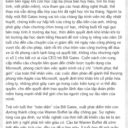
kiếm tiền ngay khi còn học cấp ba (mua bán huy hiệu, tìm lỗi máy
tính, viết phần mềm), vừa tham gia các hoạt động nghệ thuật, thể
thao mà vẫn đứng đầu lớp sau khi đã nghỉ học tới ba tháng. Người ta
thấy một Bill Gates trong vai trò của chàng lập trình viên trẻ đầy nhiệt
huyết, chứng kiến sự hấp hối của công ty đầu tiên của anh, những
phút giây chán chường chìm trong cờ bạc, những buổi tối ngủ gục
bên máy tính ở trường đại học, thời điểm quyết định khó khăn khi từ
bỏ trường đại học danh tiếng Havard để mở công ty riêng vào năm 19
tuổi cho đến câu chuyện của vị giám đốc trẻ ngày nào cũng phóng xe
vượt tốc độ cho phép, rảnh rỗi thì chui trộm vào công trường để đua
xe ủi rồi phong cách lạnh lùng và quyết liệt, không chịu nhường ngôi
vị số 1 cho bất cứ ai của CEO trẻ Bill Gates. Cuốn sách còn cung
cấp nhiều câu chuyện liên quan đến chiến lược tuyển dụng của
Microsoft, phong cách làm việc quên mình và ý chí ‘‘chinh phục thế
giới’’ của toàn thể nhân viên, các cuộc đàm phán để giành thế thượng
phong trên Apple của Microsoft, quyết định khó khăn khi cổ phần hóa
công ty, những phút giây cam go trong cuộc kiện tụng vì vị thế độc
quyền, cho đến quyết định trao quyền lãnh đạo của tập đoàn phần
mềm hùng mạnh nhất thế giới cho ba người cộng sự lâu năm của
mình.
Trái với tuổi thơ ‘‘toàn diện’’ của Bill Gates, xuất phát điểm trên con
đường thành công của Warren Buffet lại đầy chông gai. Sự nghèo
túng của gia đình, sự khắc nghiệt của thời tiết đã khiến cậu bé bị ám
ảnh bởi ý nghĩ phải trở nên giàu có. Cậu bé Warren Buffet đã sớm
biết đến việc tích cóp, đầu cơ để g làm giàu. 5 tuổi ông đã mở quầy