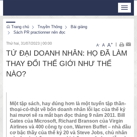
Thứ 7, 8/8/2026
Toggle
21
:
25
:
17
navigat
Trang chủ
Truyền Thông
Bài giảng
Sách PR practionner nên đọc
Thứ hai, 31/07/2023
|
00:00
+
|
A
-
A
A
TỨ ĐẠI DOANH NHÂN: HỌ ĐÃ LÀM
THAY ĐỔI THẾ GIỚI NHƯ THẾ
NÀO?
Một tập sách, hay đúng hơn là một tuyển tập thần-
thoại-có-thật về bốn doanh nhân lỗi lạc của thế kỷ
hai mươi sẽ ra mắt bạn đọc tháng 9 năm 2011. Bill
Gates của Microsoft, Richard Branson của Virgin
Airlines và 400 công ty con, Warren Buffet – nhà đầu
cơ bậc thầy của thế kỷ 20 và Steve Jobs, chủ nhân