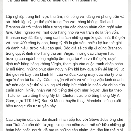
‘‘cái đầu lạnh’’ trong bất cứ hoàn cảnh kinh doanh nào.
Lập nghiệp trong lĩnh vực thu âm, nổi tiếng với dáng vẻ phong trần và
sở thích lập kỷ lục thế giới trong lĩnh vực hàng không, Richard
Branson đã trở thành biểu tượng của các doanh nhân
dám nghĩ dám
làm
. Khởi nghiệp với một cửa hàng nhỏ và vài trăm đô la tiền vốn,
Branson nay đã đứng trong danh sách những người giàu nhất thế giới
với hơn 400 công ty con, hàng tỷ đô la gia sản, nhiều kỷ lục thế giới
và danh hiệu, tước hiệu cao quý. Độc giả sẽ có dịp đi cùng Branson
trong quyết định mở hãng thu âm Virgin, những câu chuyện hậu
trường của ngành công nghiệp âm nhạc tại Anh và thế giới, quyết
định mở hãng hàng không Virgin, tham gia vào cuộc tranh chấp pháp
lý nổi tiếng, những phút giây nguy hiểm khi bay qua biển để lập kỷ lục
thế giới về bay trên khinh khí cầu và đua xuồng máy của nhà tỷ phú
người Anh tài ba này. Câu chuyện về đời và về công việc kinh doanh
trở nên đặc biệt thú vị khi người chắp bút chính là nhân vật chính của
cuốn sách. Nhiều nhân vật nổi tiếng thế giới như Người đàn bà thép
Thatcher, cựu tổng thống Mỹ Bill Clinton, cựu phó tổng thống Mỹ Al
Gore, cựu TTK LHQ Ban Ki Moon, huyền thoại Mandela...cũng xuất
hiện trong cuốn tự truyện này.
Câu chuyện của các đại doanh nhân tiếp tục với Steve Jobs ông chủ
của ‘‘trái táo cắn dở’’ tượng trưng cho niềm đam mê sở hữu những gì
hoàn hảo nhất, người đã tạo ra những sản phẩm làm đảo lộn thế giới