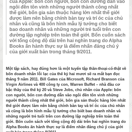
của Apple: bốn con người, bốn con đường dẫn vào
ngôi đền tôn vinh những người thành công nhất
thế giới, bốn gia sản thuộc hàng lớn nhất thế giới
được làm nên bằng chính bàn tay và trí óc của chủ
nhân và cũng là bốn hình mẫu lý tưởng cho biết
bao doanh nhân và những người trẻ tuổi trên con
đường lập nghiệp trên toàn thế giới. Bốn cuốn sách
với tổng cộng độ dài trên hai nghìn trang do Alpha
Books ấn hành thực sự là điểm nhấn đáng chú ý
của giới xuất bản trong tháng 9/2011.
Một tập sách, hay đúng hơn là một tuyển tập thần-thoại-có-thật về
bốn doanh nhân lỗi lạc của thế kỷ hai mươi sẽ ra mắt bạn đọc
tháng 9 năm 2011. Bill Gates của Microsoft, Richard Branson của
Virgin Airlines và 400 công ty con, Warren Buffet – nhà đầu cơ
bậc thầy của thế kỷ 20 và Steve Jobs, chủ nhân của Apple: bốn
con người, bốn con đường dẫn vào ngôi đền tôn vinh những
người thành công nhất thế giới, bốn gia sản thuộc hàng lớn nhất
thế giới được làm nên bằng chính bàn tay và trí óc của chủ nhân
và cũng là bốn hình mẫu lý tưởng cho biết bao doanh nhân và
những người trẻ tuổi trên con đường lập nghiệp trên toàn thế
giới. Bốn cuốn sách với tổng cộng độ dài trên hai nghìn trang do
Alpha Books ấn hành thực sự là điểm nhấn đáng chú ý của giới