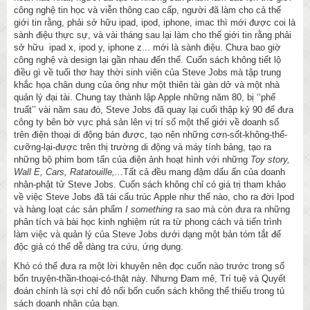
công nghệ tin học và viễn thông cao cấp, người đã làm cho cả thế
giới tin rằng, phải sở hữu ipad, ipod, iphone, imac thì mới được coi là
sành điệu thực sự, và vài tháng sau lại làm cho thế giới tin rằng phải
sở hữu ipad x, ipod y, iphone z... mới là sành điệu. Chưa bao giờ
công nghệ và design lại gần nhau đến thế. Cuốn sách không tiết lộ
điều gì về tuổi thơ hay thời sinh viên của Steve Jobs mà tập trung
khắc họa chân dung của ông như một thiên tài gàn dở và một nhà
quản lý đại tài. Chung tay thành lập Apple những năm 80, bị ‘‘phế
truất’’ vài năm sau đó, Steve Jobs đã quay lại cuối thập kỷ 90 để đưa
công ty bên bờ vực phá sản lên vị trí số một thế giới về doanh số
trên điện thoại di động bán được, tạo nên những cơn-sốt-không-thể-
cưỡng-lại-được trên thị trường di động và máy tính bảng, tạo ra
những bộ phim bom tấn của điện ảnh hoạt hình với những
Toy story,
Wall E, Cars, Ratatouille,...
Tất cả đều mang đậm dấu ấn của doanh
nhân-phật tử Steve Jobs. Cuốn sách không chỉ có giá trị tham khảo
về việc Steve Jobs đã tái cấu trúc Apple như thế nào, cho ra đời Ipod
và hàng loạt các sản phẩm
I something
ra sao mà còn đưa ra những
phân tích và bài học kinh nghiệm rút ra từ phong cách và tiến trình
làm việc và quản lý của Steve Jobs dưới dạng một bản tóm tắt để
độc giả có thể dễ dàng tra cứu, ứng dụng.
Khó có thể đưa ra một lời khuyên nên đọc cuốn nào trước trong số
bốn truyện-thần-thoại-có-thật này. Nhưng Đam mê, Trí tuệ và Quyết
đoán chính là sợi chỉ đỏ nối bốn cuốn sách không thể thiếu trong tủ
sách doanh nhân của bạn.