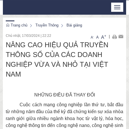
Thứ 6, 7/8/2026
Toggle
5
:
24
:
48
navigat
Trang chủ
Truyền Thông
Bài giảng
Chủ nhật, 17/03/2024
|
22:22
+
|
A
-
A
A
NÂNG CAO HIỆU QUẢ TRUYỀN
THÔNG SỐ CỦA CÁC DOANH
NGHIỆP VỪA VÀ NHỎ TẠI VIỆT
NAM
NHỮNG ĐIỀU ĐÃ THAY ĐỔI
Cuộc cách mạng công nghiệp lần thứ tư, bắt đầu
từ những năm đầu của thế kỷ đã chứng kiến sự xóa nhòa
ranh giới giữa nhiều ngành khoa học từ vật lý, hóa học,
công nghệ thông tin đến công nghệ nano, công nghệ sinh