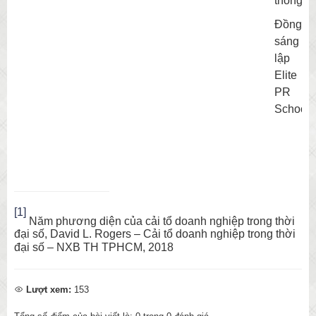
thông
Đồng
sáng
lập
Elite
PR
School
[1]
Năm phương diện của cải tổ doanh nghiệp trong thời
đại số
,
David L. Rogers – Cải tổ doanh nghiệp trong thời
đại số – NXB TH TPHCM, 2018
Lượt xem:
153