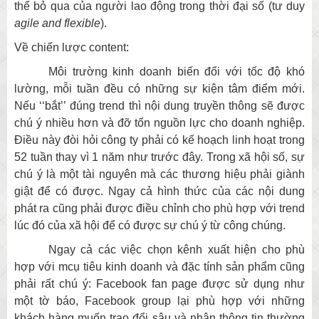
thể bỏ qua của người lao động trong thời đại số (tư duy
agile and flexible
).
Về chiến lược content:
Môi trường kinh doanh biến đổi với tốc độ khó
lường, mỗi tuần đều có những sự kiện tâm điểm mới.
Nếu ‘‘bắt’’ đúng trend thì nội dung truyền thông sẽ được
chú ý nhiều hơn và đỡ tốn nguồn lực cho doanh nghiệp.
Điều này đòi hỏi công ty phải có kế hoạch linh hoạt trong
52 tuần thay vì 1 năm như trước đây. Trong xã hội số, sự
chú ý là một tài nguyên mà các thương hiệu phải giành
giật để có được. Ngay cả hình thức của các nội dung
phát ra cũng phải được điều chỉnh cho phù hợp với trend
lúc đó của xã hội để có được sự chú ý từ công chúng.
Ngay cả các việc chọn kênh xuất hiện cho phù
hợp với mcụ tiêu kinh doanh và đặc tính sản phẩm cũng
phải rất chú ý: Facebook fan page được sử dụng như
một tờ báo, Facebook group lại phù hợp với những
khách hàng muốn trao đổi sâu và nhận thông tin thường