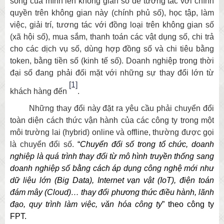
sống của mình lên không gian số để tương tác với chính
quyền trên không gian này (chính phủ số), học tập, làm
việc, giải trí, tương tác với đồng loại trên không gian số
(xã hội số), mua sắm, thanh toán các vật dụng số, chi trả
cho các dịch vụ số, dùng hợp đồng số và chi tiêu bằng
token, bằng tiền số (kinh tế số). Doanh nghiệp trong thời
đại số đang phải đối mặt với những sự thay đổi lớn từ
[1]
khách hàng đến
.
Những thay đổi này đặt ra yêu cầu phải chuyển đổi
toàn diện cách thức vận hành của các công ty trong một
môi trường lai (hybrid) online và offline, thường được gọi
là chuyển đổi số.
“
Chuyển
đổi số trong tổ chức, doanh
nghiệp là quá trình thay đổi từ mô hình truyền thống sang
doanh nghiệp số bằng cách áp dụng công nghệ mới như
dữ liệu lớn (Big Data), Internet vạn vật (IoT), điện toán
đám mây (Cloud)… thay đổi phương thức điều hành, lãnh
đạo, quy trình làm việc, văn hóa công
ty
” theo công ty
FPT.