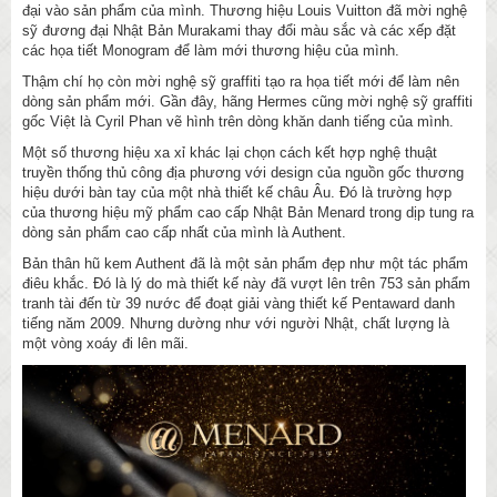
đại vào sản phẩm của mình. Thương hiệu Louis Vuitton đã mời nghệ
sỹ đương đại Nhật Bản Murakami thay đổi màu sắc và các xếp đặt
các họa tiết Monogram để làm mới thương hiệu của mình.
Thậm chí họ còn mời nghệ sỹ graffiti tạo ra họa tiết mới để làm nên
dòng sản phẩm mới. Gần đây, hãng Hermes cũng mời nghệ sỹ graffiti
gốc Việt là Cyril Phan vẽ hình trên dòng khăn danh tiếng của mình.
Một số thương hiệu xa xỉ khác lại chọn cách kết hợp nghệ thuật
truyền thống thủ công địa phương với design của nguồn gốc thương
hiệu dưới bàn tay của một nhà thiết kế châu Âu. Đó là trường hợp
của thương hiệu mỹ phẩm cao cấp Nhật Bản Menard trong dịp tung ra
dòng sản phẩm cao cấp nhất của mình là Authent.
Bản thân hũ kem Authent đã là một sản phẩm đẹp như một tác phẩm
điêu khắc. Đó là lý do mà thiết kế này đã vượt lên trên 753 sản phẩm
tranh tài đến từ 39 nước để đoạt giải vàng thiết kế Pentaward danh
tiếng năm 2009. Nhưng dường như với người Nhật, chất lượng là
một vòng xoáy đi lên mãi.