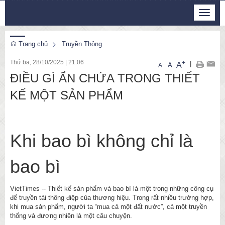
Thứ 7, 8/8/2026
Toggle
3
:
26
:
45
navigat
Trang chủ
Truyền Thông
Thứ ba, 28/10/2025
|
21:06
+
|
A
-
A
A
ĐIỀU GÌ ẨN CHỨA TRONG THIẾT
KẾ MỘT SẢN PHẨM
Khi bao bì không chỉ là
bao bì
VietTimes -- Thiết kế sản phẩm và bao bì là một trong những công cụ
để truyền tải thông điệp của thương hiệu. Trong rất nhiều trường hợp,
khi mua sản phẩm, người ta “mua cả một đất nước”, cả một truyền
thống và đương nhiên là một câu chuyện.