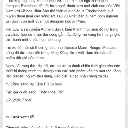
Thương hiệu này đã làm việc với nhà thiết kế người Pháp là
Jacques Blanchard để kết hợp nghệ thuật sơn mài đỉnh cao của Việt
Nam với đồ họa Nhật Bản thể hiện qua chiếc là Gingko bạch quả
huyền thoại (loại cây sống sót sau vụ Nhật Bản bị ném bom nguyên
tử) dưới con mắt của một designer người Pháp.
Kết quả là sản phẩm Authent được biến thành một món đồ nữ trang
và chiếc hộp sơn mài thủ công gắn nắp đồng mạ vàng hình lá gingko
trở thành một chiếc hộp nữ trang.
Trước đó một số thương hiệu như Speake Marin, Reuge, Mobiado
cũng đã đưa họa tiết trống đồng Đông Sơn Việt Nam lên các sản
phẩm đắt giá của mình.
Ngay cả trong thời đại số, nơi người ta dành nhiều thời gian cho các
thiết bị thông minh thì design của các sản phẩm vẫn có một tác động
đặc biệt tới người tiêu dùng, đặc biệt là các nhãn hàng xa xỉ./.
(*)
Đồng sáng lập Elite PR School
Tác giả cuốn sách "Thần thoại PR"
15/12/2017 9:40
Lượt xem:
65
Tổng số điểm của bài viết là:
0
trong
0
đánh giá