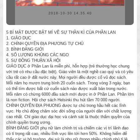
2018-10-30 14.35.40
5 BÍ MẬT ĐƯỢC BẬT MÍ VỀ SỰ THẦN KÌ CỦA PHẦN LAN
1. GIÁO DỤC
2. CHÍNH QUYỀN ĐỊA PHƯƠNG TỰ CHỦ
3. BÌNH ĐẲNG GIỚI
4. SỐ LƯỢNG KHỦNG CÁC NGO
5. SỰ ĐỒNG THUẬN XÃ HỘI
GIÁO DỤC ở Phần Lan là miễn phí, hỗn hợp (trẻ thường học chung
với trẻ có nhu cầu đặc biệt). Giáo viên là một nghề cao quý và có yêu
cầu rất cao ở đất nước này. Mọi người đều được cổ vũ đọc sách.
Mỗi năm họ mượn trung bình 20 cuốn sách. Trong vòng 3 ngày, bạn
có thể tìm được bất cứ cuốn sách nào được xuất bản trong nước.
Mỗi năm có chừng 6000 đầu sách mới được in ở Phần Lan. Phần lớn
là non fiction. Hội chợ sách Helsinki thu hút tầm 70 000 người.
CHÍNH QUYỀN ĐỊA PHUONG được tự chủ trong hầu hết các lĩnh
vực. Họ chủ động chăm sóc đời sống của người dân với chất lượng
cao nhất. Chỉ giáo dục đại học và cảnh sát là thuộc thẩm quyền của
chính quyền trung ương.
BÌNH ĐẲNG GIỚI phụ nữ làm chính trị và chiếm các vị trí lãnh đạo
có tỉ trọng rất cao, nhiều lĩnh vực lên tới hơn 50%. Không hiếm để
thấy các vị bộ trưởng, đại sứ là phụ nữ (trong nhiều chính phủ tỉ lệ