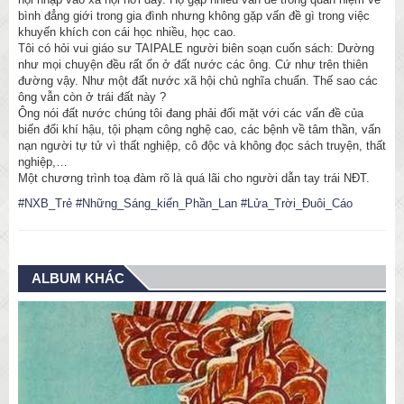
bình đẳng giới trong gia đình nhưng không gặp vấn đề gì trong việc
khuyến khích con cái học nhiều, học cao.
Tôi có hỏi vui giáo sư TAIPALE người biên soạn cuốn sách: Dường
như mọi chuyện đều rất ổn ở đất nước các ông. Cứ như trên thiên
đường vậy. Như một đất nước xã hội chủ nghĩa chuẩn. Thế sao các
ông vẫn còn ở trái đất này ?
Ông nói đất nước chúng tôi đang phải đối mặt với các vấn đề của
biến đổi khí hậu, tội phạm công nghệ cao, các bệnh về tâm thần, vấn
nạn người tự tử vì thất nghiệp, cô độc và không đọc sách truyện, thất
nghiệp,…
Một chương trình toạ đàm rõ là quá lãi cho người dẫn tay trái NĐT.
#NXB_Trẻ
#Những_Sáng_kiến_Phần_Lan
#Lửa_Trời_Đuôi_Cáo
ALBUM KHÁC