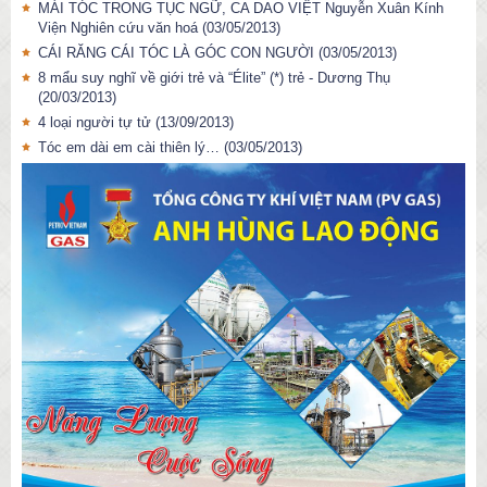
MÁI TÓC TRONG TỤC NGỮ, CA DAO VIỆT Nguyễn Xuân Kính
Viện Nghiên cứu văn hoá
(03/05/2013)
CÁI RĂNG CÁI TÓC LÀ GÓC CON NGƯỜI
(03/05/2013)
8 mẩu suy nghĩ về giới trẻ và “Élite” (*) trẻ - Dương Thụ
(20/03/2013)
4 loại người tự tử
(13/09/2013)
Tóc em dài em cài thiên lý…
(03/05/2013)