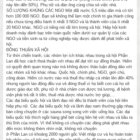
này lên đến 50%). Phụ nữ và đàn ông cùng chia sẻ việc nhà.
SỐ LƯỢNG KHỦNG CÁC NGO Một đất nước 5,5 triệu dân mà có tới
hơn 100 000 NGO. Bạn sẽ không thể làm một chính trị gia thành công
nếu chưa từng điều hành ít nhất 3 NGO và là thành viên của ít nhất
20 NGO khác. NGO có tiếng nói rất lớn trong xã hội. Hiệp hội kinh
doanh máy đánh bạc trên toàn quốc nằm dưới sự quản lý của các
NGO và tiền sinh ra từ công nghiệp này được dành để phát triển xã
hội.
ĐỒNG THUẬN XÃ HỘI
Từ thời chiến tranh, các nhóm lợi ích khác nhau trong xã hội Phần
Lan đã học cách thoả thuận với nhau để đạt tới sự đồng thuận. Hiếm
có quyết định quan trọng nào mà không được thảo luận đông đảo với
các nhóm xã hội khác nhau. Quốc hội, chính phủ, NGO, giới chủ,
công đoàn. Hiếm có nước nào mà thuế thu nhập cá nhân lên đến 40%
nhưng người lao động đều vui vẻ đóng thuế vì họ biết con cái họ sẽ
được giáo dục tốt, phụ nữ ở nhà chăm con được trả lương, đi bệnh
viện phải trả rất ít tiền, thuê nhà được nhà nước trợ giúp,…
Các đại biểu quốc hội và lãnh đạo nữ đều là thành viên của hội liên
hiệp phụ nữ. Các đại biểu quốc hội và lãnh đạo nam thường gặp nhau
bàn công chuyện ở các sauna song song với việc uống bia. Các đại
biểu quốc hội thích ngồi hàng ghế bét cũng liên hệ với nhau và bầu ra
thủ lĩnh của mình. Vì thế không có chuyện các đảng phái ghét nhau
đến mức không thèm nhìn mặt, không nói chuyện.
ở Phần Lan có khoảng 2000 người gốc Việt nhập cư và họ hoàn toàn
hội nhập vào xã hội nơi đây. Họ gặp nhiều vấn đề trong quan niệm về