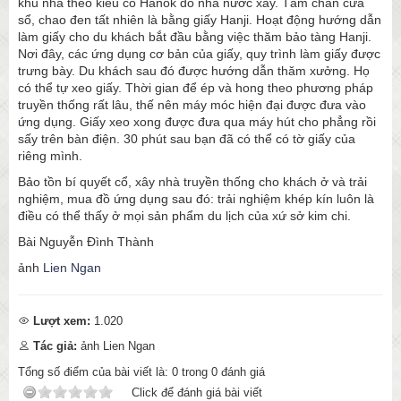
khu nhà theo kiểu cổ Hanok do nhà nước xây. Tấm chắn cửa
sổ, chao đen tất nhiên là bằng giấy Hanji. Hoạt động hướng dẫn
làm giấy cho du khách bắt đầu bằng việc thăm bảo tàng Hanji.
Nơi đây, các ứng dụng cơ bản của giấy, quy trình làm giấy được
trưng bày. Du khách sau đó được hướng dẫn thăm xưởng. Họ
có thể tự xeo giấy. Thời gian để ép và hong theo phương pháp
truyền thống rất lâu, thế nên máy móc hiện đại được đưa vào
ứng dụng. Giấy xeo xong được đưa qua máy hút cho phẳng rồi
sấy trên bàn điện. 30 phút sau bạn đã có thể có tờ giấy của
riêng mình.
Bảo tồn bí quyết cổ, xây nhà truyền thống cho khách ở và trải
nghiệm, mua đồ ứng dụng sau đó: trải nghiệm khép kín luôn là
điều có thể thấy ở mọi sản phẩm du lịch của xứ sở kim chi.
Bài Nguyễn Đình Thành
ảnh
Lien Ngan
Lượt xem:
1.020
Tác giả:
ảnh Lien Ngan
Tổng số điểm của bài viết là:
0
trong
0
đánh giá
Click để đánh giá bài viết