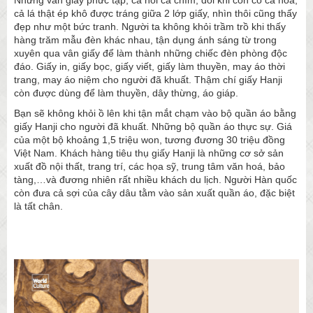
Những vân giấy phức tạp, cả nổi cả chìm, đôi khi còn có cả hoa,
cả lá thật ép khô được tráng giữa 2 lớp giấy, nhìn thôi cũng thấy
đẹp như một bức tranh. Người ta không khỏi trầm trồ khi thấy
hàng trăm mẫu đèn khác nhau, tận dụng ánh sáng từ trong
xuyên qua vân giấy để làm thành những chiếc đèn phòng độc
đáo. Giấy in, giấy bọc, giấy viết, giấy làm thuyền, may áo thời
trang, may áo niệm cho người đã khuất. Thậm chí giấy Hanji
còn được dùng để làm thuyền, dây thừng, áo giáp.
Bạn sẽ không khỏi ồ lên khi tận mắt chạm vào bộ quần áo bằng
giấy Hanji cho người đã khuất. Những bộ quần áo thực sự. Giá
của một bộ khoảng 1,5 triệu won, tương đương 30 triệu đồng
Việt Nam. Khách hàng tiêu thụ giấy Hanji là những cơ sở sản
xuất đồ nội thất, trang trí, các họa sỹ, trung tâm văn hoá, bảo
tàng,…và đương nhiên rất nhiều khách du lịch. Người Hàn quốc
còn đưa cả sợi của cây dâu tằm vào sản xuất quần áo, đặc biệt
là tất chân.