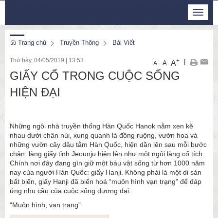
Thứ 6, 7/8/2026
Toggle
10
:
00
:
52
navigat
Trang chủ
Truyền Thông
Bài Viết
Thứ bảy, 04/05/2019
|
13:53
+
|
A
-
A
A
GIẤY CỔ TRONG CUỘC SỐNG
HIỆN ĐẠI
Những ngôi nhà truyền thống Hàn Quốc Hanok nằm xen kẽ
nhau dưới chân núi, xung quanh là đồng ruộng, vườn hoa và
những vườn cây dâu tằm Hàn Quốc, hiện dần lên sau mỗi bước
chân: làng giấy tỉnh Jeounju hiện lên như một ngôi làng cổ tích.
Chính nơi đây đang gìn giữ một báu vật sống từ hơn 1000 năm
nay của người Hàn Quốc: giấy Hanji. Không phải là một di sản
bất biến, giấy Hanji đã biến hoá “muôn hình vạn trạng” để đáp
ứng nhu cầu của cuộc sống đương đại.
“Muôn hình, vạn trạng”