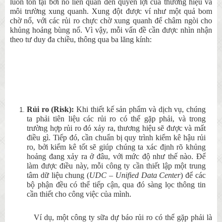
luôn tồn tại bởi nó liên quan đến quyền lợi của thương hiệu và
môi trường xung quanh. Xung đột được ví như một quả bom
chờ nổ, với các rủi ro chực chờ xung quanh để châm ngòi cho
khủng hoảng bùng nổ. Vì vậy, mỗi vấn đề cần được nhìn nhận
theo tư duy đa chiều, thông qua ba lăng kính:
Rủi ro (Risk):
Khi thiết kế sản phẩm và dịch vụ, chúng
ta phải tiên liệu các rủi ro có thể gặp phải, và trong
trường hợp rủi ro đó xảy ra, thương hiệu sẽ được và mất
điều gì. Tiếp đó, cần chuẩn bị quy trình kiểm kê hậu rủi
ro, bởi kiểm kê tốt sẽ giúp chúng ta xác định rõ khủng
hoảng đang xảy ra ở đâu, với mức độ như thế nào. Để
làm được điều này, mỗi công ty cần thiết lập một trung
tâm dữ liệu chung (
UDC – Unified Data Center
) để các
bộ phận đều có thể tiếp cận, qua đó sàng lọc thông tin
cần thiết cho công việc của mình.
Ví dụ, một công ty sữa dự báo rủi ro có thể gặp phải là