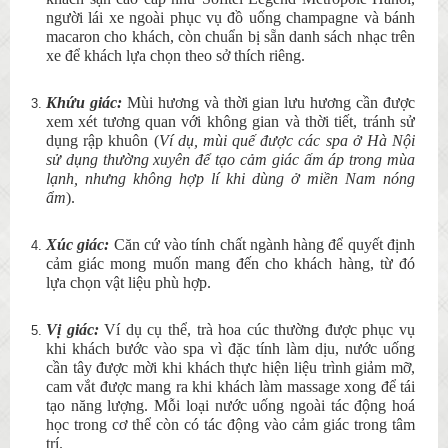
người lái xe ngoài phục vụ đồ uống champagne và bánh
macaron cho khách, còn chuẩn bị sẵn danh sách nhạc trên
xe để khách lựa chọn theo sở thích riêng.
Khứu giác:
Mùi hương và thời gian lưu hương cần được
xem xét tương quan với không gian và thời tiết, tránh sử
dụng rập khuôn (
Ví dụ, mùi quế được các spa ở Hà Nội
sử dụng thường xuyên để tạo cảm giác ấm áp trong mùa
lạnh, nhưng không hợp lí khi dùng ở miền Nam nóng
ẩm
).
Xúc giác:
Căn cứ vào tính chất ngành hàng để quyết định
cảm giác mong muốn mang đến cho khách hàng, từ đó
lựa chọn vật liệu phù hợp.
Vị giác:
Ví dụ cụ thể, trà hoa cúc thường được phục vụ
khi khách bước vào spa vì đặc tính làm dịu, nước uống
cần tây được mời khi khách thực hiện liệu trình giảm mỡ,
cam vắt được mang ra khi khách làm massage xong để tái
tạo năng lượng. Mỗi loại nước uống ngoài tác động hoá
học trong cơ thể còn có tác động vào cảm giác trong tâm
trí.