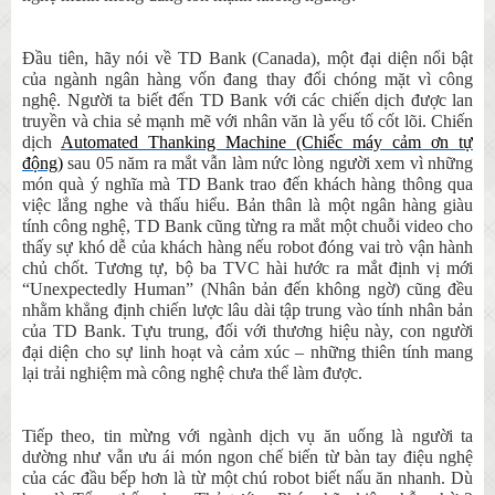
Đầu tiên, hãy nói về TD Bank
(Canada)
, một đại diện nổi bật
của ngành ngân hàng vốn đang thay đổi chóng mặt vì công
nghệ. Người ta biết đến TD Bank với các chiến dịch được lan
truyền và chia sẻ mạnh mẽ với nhân văn là yếu tố cốt lõi. Chiến
dịch
Automated Thanking Machine (Chiếc máy cảm ơn tự
động)
sau 05 năm ra mắt vẫn làm nức lòng người xem vì những
món quà ý nghĩa mà TD Bank trao đến khách hàng thông qua
việc lắng nghe và thấu hiểu. Bản thân là một ngân hàng giàu
tính công nghệ, TD Bank cũng từng ra mắt một chuỗi video cho
thấy sự khó dễ của khách hàng nếu robot đóng vai trò vận hành
chủ chốt. Tương tự, bộ ba TVC hài hước ra mắt định vị mới
“Unexpectedly Human” (Nhân bản đến không ngờ) cũng đều
nhằm khẳng định chiến lược lâu dài tập trung vào tính nhân bản
của TD Bank. Tựu trung, đối với thương hiệu này, con người
đại diện cho sự linh hoạt và cảm xúc – những thiên tính mang
lại trải nghiệm mà công nghệ chưa thể làm được.
Tiếp theo, tin mừng với ngành dịch vụ ăn uống là người ta
dường như vẫn ưu ái món ngon chế biến từ bàn tay điệu nghệ
của các đầu bếp hơn là từ một chú robot biết nấu ăn nhanh. Dù