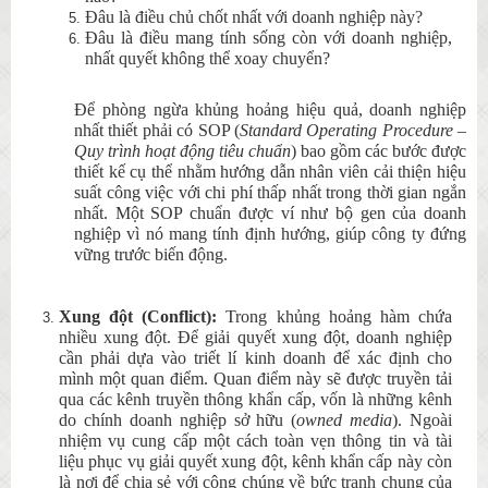
Đâu là điều chủ chốt nhất với doanh nghiệp này?
Đâu là điều mang tính sống còn với doanh nghiệp,
nhất quyết không thể xoay chuyển?
Để phòng ngừa khủng hoảng hiệu quả, doanh nghiệp
nhất thiết phải có SOP (
Standard Operating Procedure –
Quy trình hoạt động tiêu chuẩn
) bao gồm các bước được
thiết kế cụ thể nhằm hướng dẫn nhân viên cải thiện hiệu
suất công việc với chi phí thấp nhất trong thời gian ngắn
nhất. Một SOP chuẩn được ví như bộ gen của doanh
nghiệp vì nó mang tính định hướng, giúp công ty đứng
vững trước biến động.
Xung đột (Conflict):
Trong khủng hoảng hàm chứa
nhiều xung đột. Để giải quyết xung đột, doanh nghiệp
cần phải dựa vào triết lí kinh doanh để xác định cho
mình một quan điểm. Quan điểm này sẽ được truyền tải
qua các kênh truyền thông khẩn cấp, vốn là những kênh
do chính doanh nghiệp sở hữu (
owned media
). Ngoài
nhiệm vụ cung cấp một cách toàn vẹn thông tin và tài
liệu phục vụ giải quyết xung đột, kênh khẩn cấp này còn
là nơi để chia sẻ với công chúng về bức tranh chung của