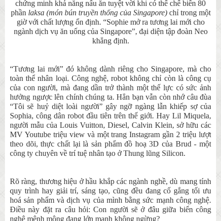
chứng minh khả năng nấu ăn tuyệt vời khi có thể chế biến 80
phần
laksa (món bún truyền thống của Singapore)
chỉ trong một
giờ với chất lượng ổn định. “Sophie mở ra tương lai mới cho
ngành dịch vụ ăn uống của Singapore”, đại diện tập đoàn Neo
khẳng định.
“Tương lai mới” đó không dành riêng cho Singapore, mà cho
toàn thể nhân loại. Công nghệ, robot không chỉ còn là công cụ
của con người, mà đang dần trở thành một thế lực có sức ảnh
hưởng ngược lên chính chúng ta. Hẳn bạn vẫn còn nhớ câu đùa
“Tôi sẽ huỷ diệt loài người” gây ngỡ ngàng lẫn khiếp sợ của
Sophia, công dân robot đầu tiên trên thế giới. Hay Lil Miquela,
người mẫu của Louis Vuitton, Diesel, Calvin Klein, sở hữu các
MV Youtube triệu view và một trang Instagram gần 2 triệu lượt
theo dõi, thực chất lại là sản phẩm đồ hoạ 3D của Brud - một
công ty chuyên về trí tuệ nhân tạo ở Thung lũng Silicon.
Rõ ràng, thương hiệu ở hầu khắp các ngành nghề, dù mang tính
quy trình hay giải trí, sáng tạo, cũng đều đang cố gắng tối ưu
hoá sản phẩm và dịch vụ của mình bằng sức mạnh công nghệ.
Điều này đặt ra câu hỏi: Con người sẽ ở đâu giữa biển công
nghệ mênh mông đang lớn mạnh không ngừng?