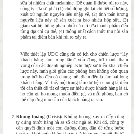
sữa bị nhiễm chất melamine. Để quản lí được rủi ro này,
công ty sữa sẽ phải (1) chủ động ghi lại chi tiết số lượng,
xuất xứ nguồn nguyên liệu nhập về, (2) tính toán lượng
nguyên liệu này sẽ sản xuất ra bao nhiêu hộp sữa, (3)
giám sát hệ thống phân phối của lô sữa thành phẩm đến
từng địa chỉ cụ thể, (4) thống nhất cách thức thu hồi sản
phẩm tại điểm bán khi rủi ro xảy ra.
Việc thiết lập UDC cũng rất có ích cho chiến lược “lấy
khách hàng làm trung tâm” vốn đang trở thành tham
vọng của các doanh nghiệp. Khi thực sự triển khai chiến
lược này, ranh giới giữa các phòng ban không còn quan
trọng bởi họ đều có chung một điểm đến là làm hài lòng
khách hàng. Vì thế, một trung tâm dữ liệu chung là điều
tối cần thiết để tất cả thực sự hiểu được khách hàng là ai,
họ cần gì, họ mong muốn điều gì, và mỗi phòng ban có
thể đáp ứng nhu cầu của khách hàng ra sao.
Khủng hoảng (Crisis):
Khủng hoảng xảy ra đẩy công
ty đứng trước hằng hà sa số các ngã rẽ. Khi đó, công ty
cần quyết định một con đường đúng đắn để từng bước
thoát ra khỏi cuộc khủng hoảng. Nhiệm vụ “quyết định”