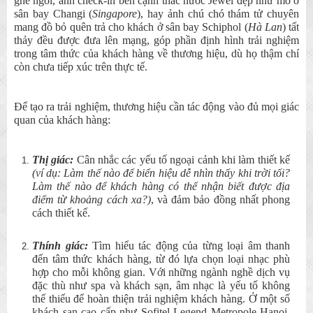
ghế ngồi, ảnh check-in bên cạnh thác nước Jewel đẹp như mơ ở
sân bay Changi (
Singapore
), hay ảnh chú chó thám tử chuyên
mang đồ bỏ quên trả cho khách ở sân bay Schiphol (
Hà Lan
) tất
thảy đều được đưa lên mạng, góp phần định hình trải nghiệm
trong tâm thức của khách hàng về thương hiệu, dù họ thậm chí
còn chưa tiếp xúc trên thực tế.
Để tạo ra trải nghiệm, thương hiệu cần tác động vào đủ mọi giác
quan của khách hàng:
Thị giác:
Cân nhắc các yếu tố ngoại cảnh khi làm thiết kế
(ví dụ: Làm thế nào để biển hiệu dễ nhìn thấy khi trời tối?
Làm thế nào để khách hàng có thể nhận biết được địa
điểm từ khoảng cách xa?)
, và đảm bảo đồng nhất phong
cách thiết kế.
Thính giác:
Tìm hiểu tác động của từng loại âm thanh
đến tâm thức khách hàng, từ đó lựa chọn loại nhạc phù
hợp cho mỗi không gian. Với những ngành nghề dịch vụ
đặc thù như spa và khách sạn, âm nhạc là yếu tố không
thể thiếu để hoàn thiện trải nghiệm khách hàng. Ở một số
khách sạn cao cấp như Sofitel Legend Metropole Hanoi,