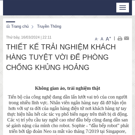
Thứ 6, 7/8/2026
Toggle
20
:
24
:
36
navigat
Trang chủ
Truyền Thông
Thứ bảy, 16/03/2024
|
22:11
+
|
A
-
A
A
THIẾT KẾ TRẢI NGHIỆM KHÁCH
HÀNG TUYỆT VỜI ĐỂ PHÒNG
CHỐNG KHỦNG HOẢNG
Không gian ảo, trải nghiệm thật
Tiến bộ
của công nghệ đang dần lấn lướt vai trò của con người
trong nhiều lĩnh vực. Nhân viên ngân hàng nay đã đỡ bận rộn
hơn với sự ra đời của ngân hàng điện tử
nơi
khách hàng tự tay
thực hiện hầu hết các tác vụ phổ biến ngay trên thiết bị di động.
Các vị trí yêu cầu tay nghề cao như đầu bếp cũng đang dần san
sẻ gánh nặng của mình cho robot. Sophie - “đầu bếp robot” phát
triển bởi tập đoàn Neo ra mắt vào tháng 7/2019 tại Singapore,