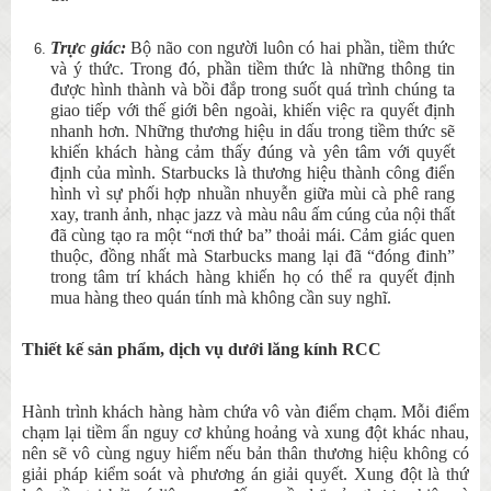
Trực giác:
Bộ não con người luôn có hai phần, tiềm thức
và ý thức. Trong đó, phần tiềm thức là những thông tin
được hình thành và bồi đắp trong suốt quá trình chúng ta
giao tiếp với thế giới bên ngoài, khiến việc ra quyết định
nhanh hơn. Những thương hiệu in dấu trong tiềm thức sẽ
khiến khách hàng cảm thấy đúng và yên tâm với quyết
định của mình. Starbucks là thương hiệu thành công điển
hình vì sự phối hợp nhuần nhuyễn giữa mùi cà phê rang
xay, tranh ảnh, nhạc jazz và màu nâu ấm cúng của nội thất
đã cùng tạo ra một “nơi thứ ba” thoải mái. Cảm giác quen
thuộc, đồng nhất mà Starbucks mang lại đã “đóng đinh”
trong tâm trí khách hàng khiến họ có thể ra quyết định
mua hàng theo quán tính mà không cần suy nghĩ.
Thiết kế sản phẩm, dịch vụ dưới lăng kính RCC
Hành trình khách hàng hàm chứa vô vàn điểm chạm. Mỗi điểm
chạm lại tiềm ẩn nguy cơ khủng hoảng và xung đột khác nhau,
nên sẽ vô cùng nguy hiểm nếu bản thân thương hiệu không có
giải pháp kiểm soát và phương án giải quyết. Xung đột là thứ