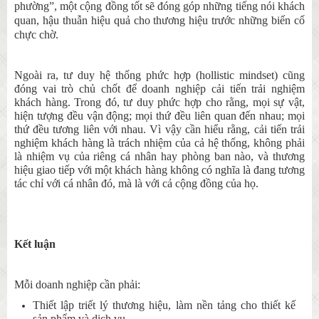
phường”, một cộng đồng tốt sẽ đóng góp những ti
ế
ng nói khách
quan, hậu thuẫn hiệu quả cho thươ
ng hi
ệu trước những bi
ế
n cố
chực chờ.
Ngoài ra, tư duy hệ thống phức hợp (hollistic mindset) cũng
đóng vai trò chủ chốt để doanh nghiệp cải tiến trải nghiệm
khách hàng. Trong đó, tư duy phức hợp cho rằng, mọi sự vật,
hiện tượng đều vận động; mọi thứ đều liên quan đến nhau; mọi
thứ đều tương liên với nhau. Vì vậy cần hiểu rằng
, cải tiến trải
nghiệm khách hàng là trách nhiệm của cả hệ thống, không phải
là nhiệm vụ của riêng cá nhân hay phòng ban nào, và thương
hiệu giao tiếp với một khách hàng không có nghĩa là đang tương
tác chỉ với cá nhân đó, mà là với cả cộng đồng của họ.
Kết luận
Mỗi doanh nghiệp cần phải:
Thiết lập triết lý thương hiệu, làm nền tảng cho thiết kế
sản phẩm và dịch vụ.