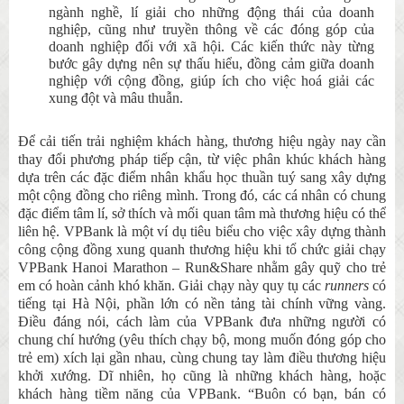
ngành nghề, lí giải cho những động thái của doanh
nghiệp, cũng như truyền thông về các đóng góp của
doanh nghiệp đối với xã hội. Các kiến thức này từng
bước gây dựng nên sự thấu hiểu, đồng cảm giữa doanh
nghiệp với cộng đồng, giúp ích cho việc hoá giải các
xung đột và mâu thuẫn.
Để cải tiến trải nghiệm khách hàng, thương hiệu ngày nay cần
thay đổi phương pháp tiếp cận, từ việc phân khúc khách hàng
dựa trên các đặc điểm nhân khẩu học thuần tuý sang xây dựng
một cộng đồng cho riêng mình. Trong đó, các cá nhân có chung
đặc điểm tâm lí, sở thích và mối quan tâm mà thương hiệu có thể
liên hệ. VPBank là một ví dụ tiêu biểu cho việc xây dựng thành
công cộng đồng xung quanh thương hiệu khi tổ chức giải chạy
VPBank Hanoi Marathon – Run&Share nhằm gây quỹ cho trẻ
em có hoàn cảnh khó khăn. Giải chạy này quy tụ các
runners
có
tiếng tại Hà Nội, phần lớn có nền tảng tài chính vững vàng.
Điều đáng nói, cách làm của VPBank đưa những người có
chung chí hướng (yêu thích chạy bộ, mong muốn đóng góp cho
trẻ em) xích lại gần nhau, cùng chung tay làm điều thương hiệu
khởi xướng. Dĩ nhiên, họ cũng là những khách hàng, hoặc
khách hàng tiềm năng của VPBank. “Buôn có bạn, bán có