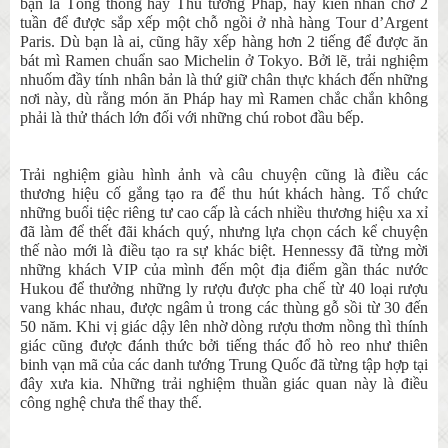
bạn là Tổng thống hay Thủ tướng Pháp, hãy kiên nhẫn chờ 2
tuần để được sắp xếp một chỗ ngồi ở nhà hàng Tour d’Argent
Paris. Dù bạn là ai, cũng hãy xếp hàng hơn 2 tiếng để được ăn
bát mì Ramen chuẩn sao Michelin ở Tokyo. Bởi lẽ, trải nghiệm
nhuốm đầy tính nhân bản là thứ giữ chân thực khách đến những
nơi này, dù rằng món ăn Pháp hay mì Ramen chắc chắn không
phải là thử thách lớn đối với những chú robot đầu bếp.
Trải nghiệm giàu hình ảnh và câu chuyện cũng là điều các
thương hiệu cố gắng tạo ra để thu hút khách hàng. Tổ chức
những buổi tiệc riêng tư cao cấp là cách nhiều thương hiệu xa xỉ
đã làm để thết đãi khách quý, nhưng lựa chọn cách kể chuyện
thế nào mới là điều tạo ra sự khác biệt. Hennessy đã từng mời
những khách VIP của mình đến một địa điểm gần thác nước
Hukou để thưởng những ly rượu được pha chế từ 40 loại rượu
vang khác nhau, được ngâm ủ trong các thùng gỗ sồi từ 30 đến
50 năm. Khi vị giác dậy lên nhờ dòng rượu thơm nồng thì thính
giác cũng được đánh thức bởi tiếng thác đổ hò reo như thiên
binh vạn mã của các danh tướng Trung Quốc đã từng tập hợp tại
đây xưa kia. Những trải nghiệm thuần giác quan này là điều
công nghệ chưa thể thay thế.