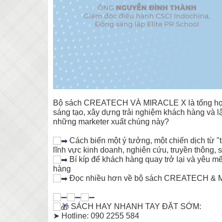
Bộ sách CREATECH VÀ MIRACLE X là tổng hợp nh
sáng tạo, xây dựng trải nghiệm khách hàng và lậ
những marketer xuất chúng này?
Cách biến một ý tưởng, một chiến dịch từ "tố
lĩnh vực kinh doanh, nghiên cứu, truyền thông, 
Bí kíp để khách hàng quay trở lại và yêu mế
hàng
Đọc nhiều hơn về bộ sách CREATECH & M
SÁCH HAY NHANH TAY ĐẶT SỚM:
➤ Hotline: 090 2255 584