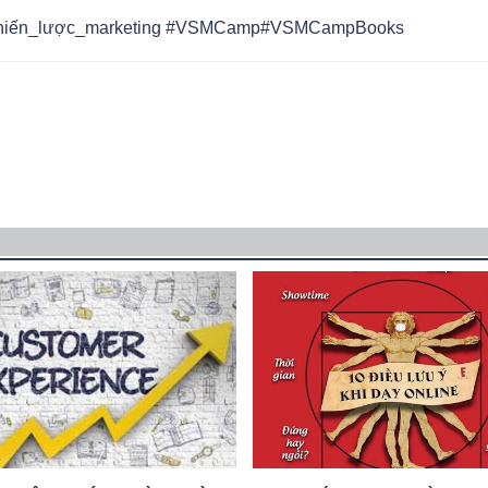
hiến_lược_marketing
#VSMCamp
#VSMCampBooks