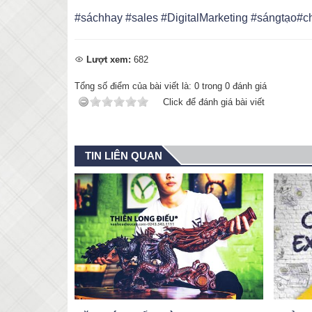
#sáchhay
#sales
#DigitalMarketing
#sángtạo
#c
Lượt xem:
682
Tổng số điểm của bài viết là:
0
trong
0
đánh giá
Click để đánh giá bài viết
TIN LIÊN QUAN