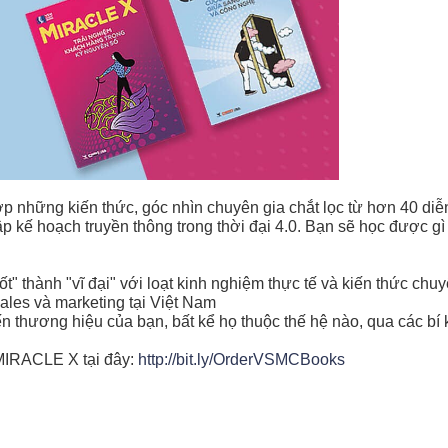
ững kiến thức, góc nhìn chuyên gia chắt lọc từ hơn 40 diễn 
p kế hoạch truyền thông trong thời đại 4.0. Bạn sẽ học được g
t" thành "vĩ đại" với loạt kinh nghiệm thực tế và kiến thức chu
sales và marketing tại Việt Nam
n thương hiệu của bạn, bất kể họ thuộc thế hệ nào, qua các bí k
IRACLE X tại đây:
http://bit.ly/OrderVSMCBooks