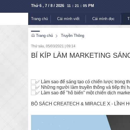
Thứ 6 , 7 / 8 / 2026
PM
11
:
21
:
05
Trang chủ
Cái mình viết
Cái mình đọc
T
Trang chủ
Truyền Thông
Thứ sáu, 05/03/2021
|
09:14
BÍ KÍP LÀM MARKETING SÁNG
Làm sao để sáng tạo có chiến lược trong t
Những người làm truyền thông và tiếp thị h
Làm sao để "hô biến" một chiến dịch market
BỘ SÁCH CREATECH & MIRACLE X - LĨNH HỘ