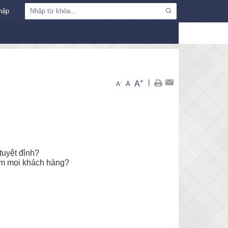
hập
+
|
A
-
A
A
tuyệt đỉnh?
tim mọi khách hàng?